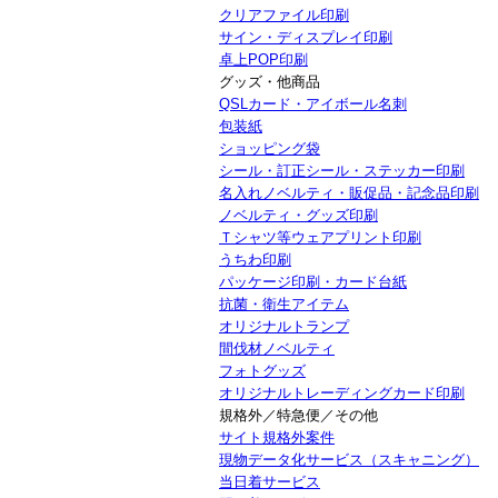
クリアファイル印刷
サイン・ディスプレイ印刷
卓上POP印刷
グッズ・他商品
QSLカード・アイボール名刺
包装紙
ショッピング袋
シール・訂正シール・ステッカー印刷
名入れノベルティ・販促品・記念品印刷
ノベルティ・グッズ印刷
Ｔシャツ等ウェアプリント印刷
うちわ印刷
パッケージ印刷・カード台紙
抗菌・衛生アイテム
オリジナルトランプ
間伐材ノベルティ
フォトグッズ
オリジナルトレーディングカード印刷
規格外／特急便／その他
サイト規格外案件
現物データ化サービス（スキャニング）
当日着サービス