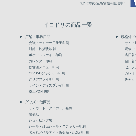
制作のお役立ち情報を配信中！
イロドリの商品一覧
店舗・事務用品
規格外／
会議・セミナー用冊子印刷
サイト
封筒・挨拶状印刷
現物デ
ポケットファイル印刷
当日着
カレンダー印刷
翌日着
飲食店メニュー印刷
セルフ
CD/DVDジャケット印刷
カレイ
クリアファイル印刷
チャッ
サイン・ディスプレイ印刷
卓上POP印刷
グッズ・他商品
QSLカード・アイボール名刺
包装紙
ショッピング袋
シール・訂正シール・ステッカー印刷
名入れノベルティ・販促品・記念品印刷