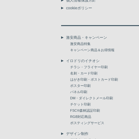
個人情報保護方針
cookieポリシー
激安商品・キャンペーン
激安商品特集
キャンペーン商品＆お得情報
イロドリのイチオシ
チラシ・フライヤー印刷
名刺・カード印刷
はがき印刷・ポストカード印刷
ポスター印刷
パネル印刷
DM・ダイレクトメール印刷
チケット印刷
FSC®森林認証印刷
RGB対応商品
ポスティングサービス
デザイン制作