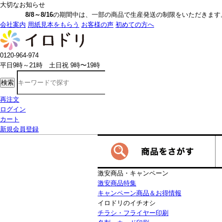
大切なお知らせ
8/8～8/16
の期間中は、一部の商品で生産発送の制限をいただきます。詳しく
会社案内
用紙見本をもらう
お客様の声
初めての方へ
0120-964-974
平日9時～21時 土日祝 9時〜19時
検索
再注文
ログイン
カート
新規会員登録
激安商品・キャンペーン
激安商品特集
キャンペーン商品＆お得情報
イロドリのイチオシ
チラシ・フライヤー印刷