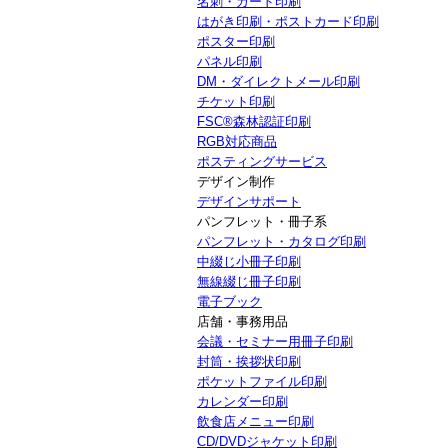
名刺・カード印刷
はがき印刷・ポストカード印刷
ポスター印刷
パネル印刷
DM・ダイレクトメール印刷
チケット印刷
FSC®森林認証印刷
RGB対応商品
ポスティングサービス
デザイン制作
デザインサポート
パンフレット・冊子系
パンフレット・カタログ印刷
中綴じ小冊子印刷
無線綴じ冊子印刷
電子ブック
店舗・事務用品
会議・セミナー用冊子印刷
封筒・挨拶状印刷
ポケットファイル印刷
カレンダー印刷
飲食店メニュー印刷
CD/DVDジャケット印刷