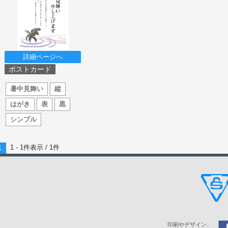
詳細ページへ
ポストカード
暑中見舞い
縦
はがき
表
黒
シンプル
1 - 1件表示 /
1
件
1
印刷やデザイン、