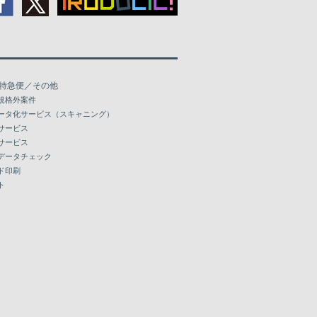
特急便／その他
規格外案件
ータ化サービス（スキャニング）
サービス
サービス
データチェック
ド印刷
ト