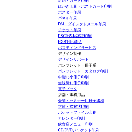
名刺・カード印刷
はがき印刷・ポストカード印刷
ポスター印刷
パネル印刷
DM・ダイレクトメール印刷
チケット印刷
FSC®森林認証印刷
RGB対応商品
ポスティングサービス
デザイン制作
デザインサポート
パンフレット・冊子系
パンフレット・カタログ印刷
中綴じ小冊子印刷
無線綴じ冊子印刷
電子ブック
店舗・事務用品
会議・セミナー用冊子印刷
封筒・挨拶状印刷
ポケットファイル印刷
カレンダー印刷
飲食店メニュー印刷
CD/DVDジャケット印刷