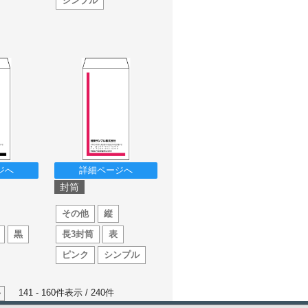
シンプル
ジへ
詳細ページへ
封筒
その他
縦
黒
長3封筒
表
ピンク
シンプル
141 - 160件表示 /
240
件
>