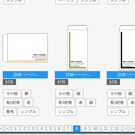
シンプル
ベージュ
シンプル
シンプル
詳細ページへ
詳細ページへ
詳細ペー
封筒
封筒
封筒
その他
横
その他
縦
その他
縦
角2封筒
表
長3封筒
表
緑
長3封筒
表
黄色
シンプル
シンプル
シンプル
<
<
1
2
3
4
5
6
7
8
9
10
11
12
>
>