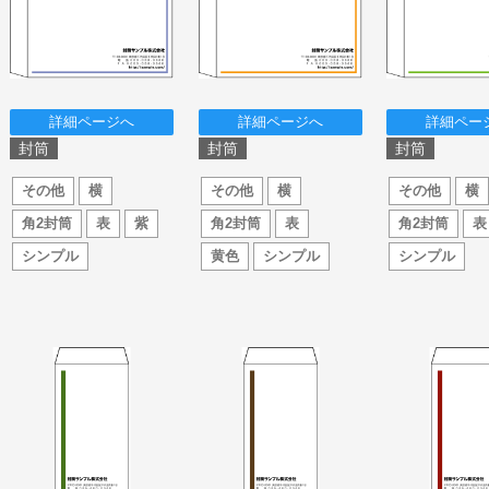
詳細ページへ
詳細ページへ
詳細ペー
封筒
封筒
封筒
その他
横
その他
横
その他
横
角2封筒
表
紫
角2封筒
表
角2封筒
表
シンプル
黄色
シンプル
シンプル