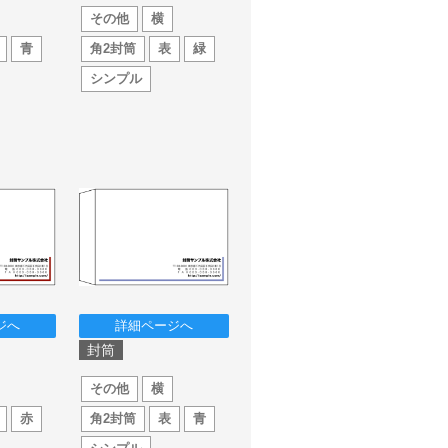
その他
横
青
角2封筒
表
緑
シンプル
ジへ
詳細ページへ
封筒
その他
横
赤
角2封筒
表
青