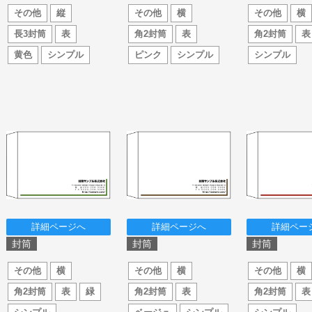
その他
縦
その他
横
その他
横
長3封筒
表
角2封筒
表
角2封筒
表
黄色
シンプル
ピンク
シンプル
シンプル
詳細ページへ
詳細ページへ
詳細ペー
封筒
封筒
封筒
その他
横
その他
横
その他
横
角2封筒
表
緑
角2封筒
表
角2封筒
表