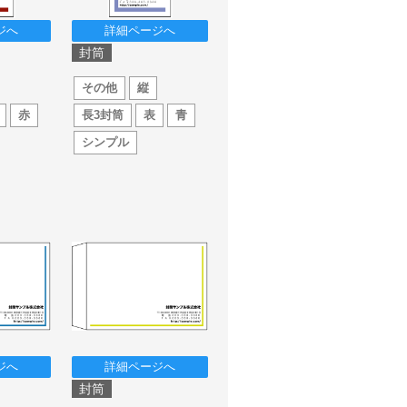
ジへ
詳細ページへ
封筒
その他
縦
赤
長3封筒
表
青
シンプル
ジへ
詳細ページへ
封筒