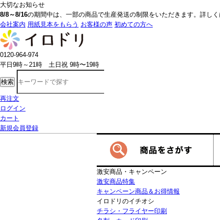
大切なお知らせ
8/8～8/16
の期間中は、一部の商品で生産発送の制限をいただきます。詳しく
会社案内
用紙見本をもらう
お客様の声
初めての方へ
0120-964-974
平日9時～21時 土日祝 9時〜19時
検索
再注文
ログイン
カート
新規会員登録
激安商品・キャンペーン
激安商品特集
キャンペーン商品＆お得情報
イロドリのイチオシ
チラシ・フライヤー印刷