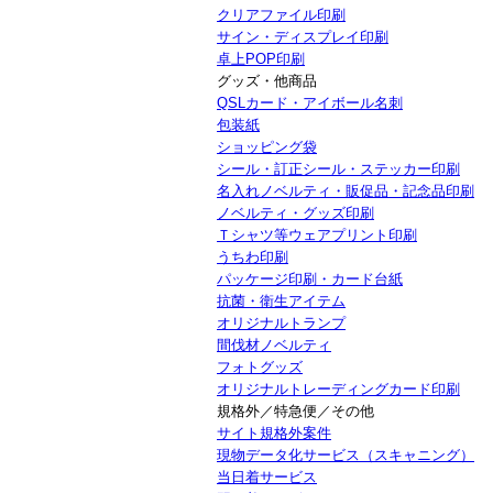
クリアファイル印刷
サイン・ディスプレイ印刷
卓上POP印刷
グッズ・他商品
QSLカード・アイボール名刺
包装紙
ショッピング袋
シール・訂正シール・ステッカー印刷
名入れノベルティ・販促品・記念品印刷
ノベルティ・グッズ印刷
Ｔシャツ等ウェアプリント印刷
うちわ印刷
パッケージ印刷・カード台紙
抗菌・衛生アイテム
オリジナルトランプ
間伐材ノベルティ
フォトグッズ
オリジナルトレーディングカード印刷
規格外／特急便／その他
サイト規格外案件
現物データ化サービス（スキャニング）
当日着サービス