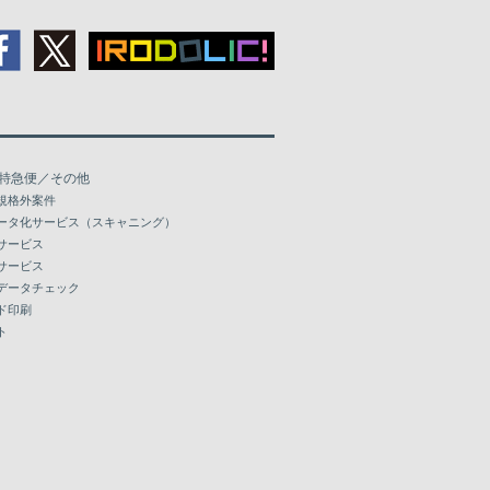
特急便／その他
規格外案件
ータ化サービス（スキャニング）
サービス
サービス
データチェック
ド印刷
ト