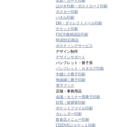
名刺・カード印刷
はがき印刷・ポストカード印刷
ポスター印刷
パネル印刷
DM・ダイレクトメール印刷
チケット印刷
FSC®森林認証印刷
RGB対応商品
ポスティングサービス
デザイン制作
デザインサポート
パンフレット・冊子系
パンフレット・カタログ印刷
中綴じ小冊子印刷
無線綴じ冊子印刷
電子ブック
店舗・事務用品
会議・セミナー用冊子印刷
封筒・挨拶状印刷
ポケットファイル印刷
カレンダー印刷
飲食店メニュー印刷
CD/DVDジャケット印刷