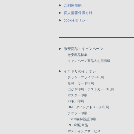
ご利用規約
個人情報保護方針
cookieポリシー
激安商品・キャンペーン
激安商品特集
キャンペーン商品＆お得情報
イロドリのイチオシ
チラシ・フライヤー印刷
名刺・カード印刷
はがき印刷・ポストカード印刷
ポスター印刷
パネル印刷
DM・ダイレクトメール印刷
チケット印刷
FSC®森林認証印刷
RGB対応商品
ポスティングサービス