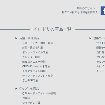
印刷やデザイン、
制作のお役立ち情報を配信中！
イロドリの商品一覧
店舗・事務用品
規格外／
会議・セミナー用冊子印刷
サイト
封筒・挨拶状印刷
現物デ
ポケットファイル印刷
当日着
カレンダー印刷
翌日着
飲食店メニュー印刷
セルフ
CD/DVDジャケット印刷
カレイ
クリアファイル印刷
チャッ
サイン・ディスプレイ印刷
卓上POP印刷
グッズ・他商品
QSLカード・アイボール名刺
包装紙
ショッピング袋