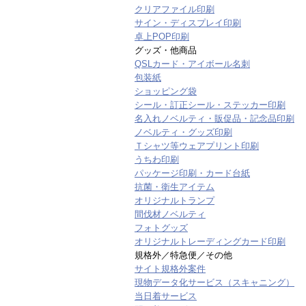
クリアファイル印刷
サイン・ディスプレイ印刷
卓上POP印刷
グッズ・他商品
QSLカード・アイボール名刺
包装紙
ショッピング袋
シール・訂正シール・ステッカー印刷
名入れノベルティ・販促品・記念品印刷
ノベルティ・グッズ印刷
Ｔシャツ等ウェアプリント印刷
うちわ印刷
パッケージ印刷・カード台紙
抗菌・衛生アイテム
オリジナルトランプ
間伐材ノベルティ
フォトグッズ
オリジナルトレーディングカード印刷
規格外／特急便／その他
サイト規格外案件
現物データ化サービス（スキャニング）
当日着サービス