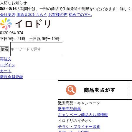
大切なお知らせ
8/8～8/16
の期間中は、一部の商品で生産発送の制限をいただきます。詳しく
会社案内
用紙見本をもらう
お客様の声
初めての方へ
0120-964-974
平日9時～21時 土日祝 9時〜19時
検索
再注文
ログイン
カート
新規会員登録
激安商品・キャンペーン
激安商品特集
キャンペーン商品＆お得情報
イロドリのイチオシ
チラシ・フライヤー印刷