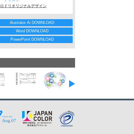
ロドリオリジナルデザイン
illustrator Ai DOWNLOAD
Word DOWNLOAD
PowerPoint DOWNLOAD