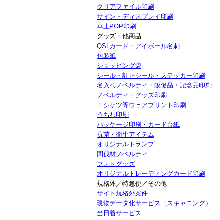
クリアファイル印刷
サイン・ディスプレイ印刷
卓上POP印刷
グッズ・他商品
QSLカード・アイボール名刺
包装紙
ショッピング袋
シール・訂正シール・ステッカー印刷
名入れノベルティ・販促品・記念品印刷
ノベルティ・グッズ印刷
Ｔシャツ等ウェアプリント印刷
うちわ印刷
パッケージ印刷・カード台紙
抗菌・衛生アイテム
オリジナルトランプ
間伐材ノベルティ
フォトグッズ
オリジナルトレーディングカード印刷
規格外／特急便／その他
サイト規格外案件
現物データ化サービス（スキャニング）
当日着サービス