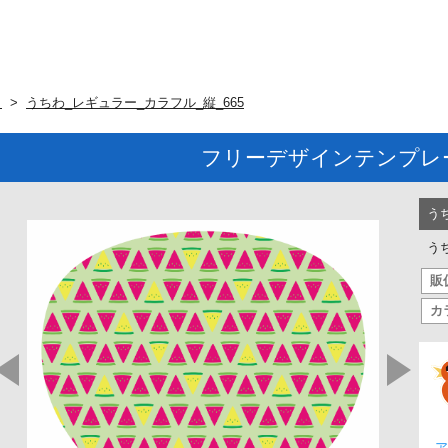
ト
うちわ_レギュラー_カラフル_縦_665
フリーデザインテンプレ
う
う
販
カ
ア