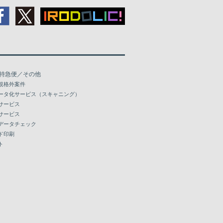
特急便／その他
規格外案件
ータ化サービス（スキャニング）
サービス
サービス
データチェック
ド印刷
ト