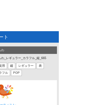
ート
ちわ
ちわ_レギュラー_カラフル_縦_665
促用
縦
レギュラー
表
ラフル
POP
ーティスト: