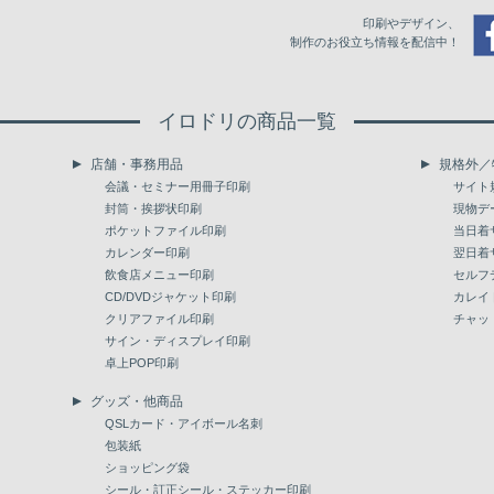
印刷やデザイン、
制作のお役立ち情報を配信中！
イロドリの商品一覧
店舗・事務用品
規格外／
会議・セミナー用冊子印刷
サイト
封筒・挨拶状印刷
現物デ
ポケットファイル印刷
当日着
カレンダー印刷
翌日着
飲食店メニュー印刷
セルフ
CD/DVDジャケット印刷
カレイ
クリアファイル印刷
チャッ
サイン・ディスプレイ印刷
卓上POP印刷
グッズ・他商品
QSLカード・アイボール名刺
包装紙
ショッピング袋
シール・訂正シール・ステッカー印刷