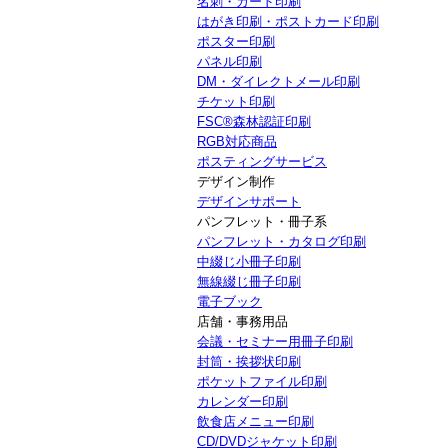
名刺・カード印刷
はがき印刷・ポストカード印刷
ポスター印刷
パネル印刷
DM・ダイレクトメール印刷
チケット印刷
FSC®森林認証印刷
RGB対応商品
ポスティングサービス
デザイン制作
デザインサポート
パンフレット・冊子系
パンフレット・カタログ印刷
中綴じ小冊子印刷
無線綴じ冊子印刷
電子ブック
店舗・事務用品
会議・セミナー用冊子印刷
封筒・挨拶状印刷
ポケットファイル印刷
カレンダー印刷
飲食店メニュー印刷
CD/DVDジャケット印刷