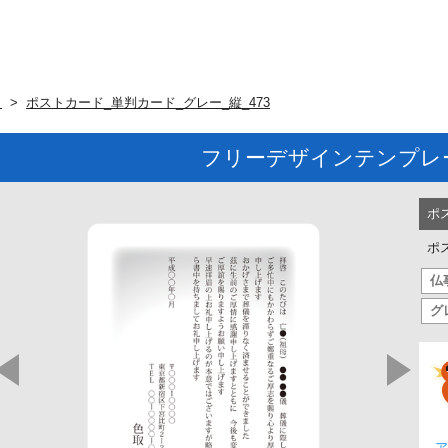
ト
ポストカード_単判カード_グレー_縦_473
フリーデザインテンプレ
ポ
ポ
仏
グ
ア