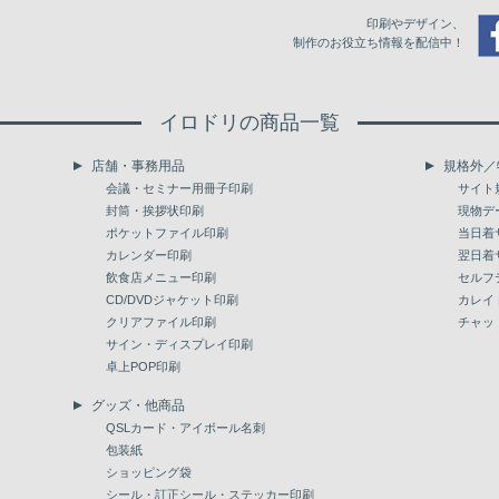
印刷やデザイン、
制作のお役立ち情報を配信中！
イロドリの商品一覧
店舗・事務用品
規格外／
会議・セミナー用冊子印刷
サイト
封筒・挨拶状印刷
現物デ
ポケットファイル印刷
当日着
カレンダー印刷
翌日着
飲食店メニュー印刷
セルフ
CD/DVDジャケット印刷
カレイ
クリアファイル印刷
チャッ
サイン・ディスプレイ印刷
卓上POP印刷
グッズ・他商品
QSLカード・アイボール名刺
包装紙
ショッピング袋
シール・訂正シール・ステッカー印刷