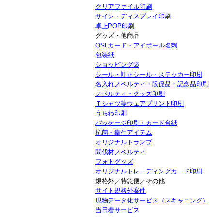
クリアファイル印刷
サイン・ディスプレイ印刷
卓上POP印刷
グッズ・他商品
QSLカード・アイボール名刺
包装紙
ショッピング袋
シール・訂正シール・ステッカー印刷
名入れノベルティ・販促品・記念品印刷
ノベルティ・グッズ印刷
Ｔシャツ等ウェアプリント印刷
うちわ印刷
パッケージ印刷・カード台紙
抗菌・衛生アイテム
オリジナルトランプ
間伐材ノベルティ
フォトグッズ
オリジナルトレーディングカード印刷
規格外／特急便／その他
サイト規格外案件
現物データ化サービス（スキャニング）
当日着サービス