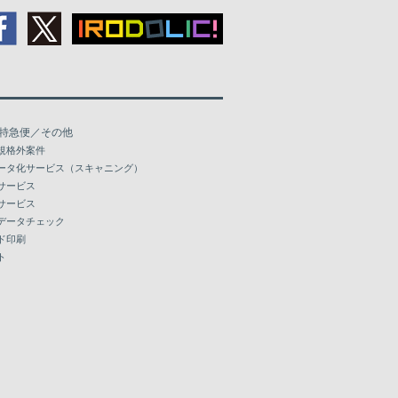
特急便／その他
規格外案件
ータ化サービス（スキャニング）
サービス
サービス
データチェック
ド印刷
ト