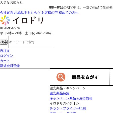
大切なお知らせ
8/8～8/16
の期間中は、一部の商品で生産発送の制限をいただきます。詳
会社案内
用紙見本をもらう
お客様の声
初めての方へ
0120-964-974
平日9時～21時 土日祝 9時〜19時
検索
再注文
ログイン
カート
新規会員登録
激安商品・キャンペーン
激安商品特集
キャンペーン商品＆お得情報
イロドリのイチオシ
チラシ・フライヤー印刷