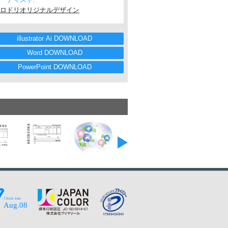
ロドリオリジナルデザイン
illustrator Ai DOWNLOAD
Word DOWNLOAD
PowerPoint DOWNLOAD