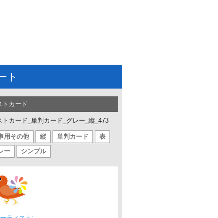
ート
ストカード
ストカード_単判カード_グレー_縦_473
事用その他
縦
単判カード
表
レー
シンプル
ーティスト: