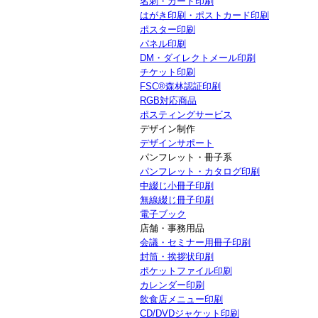
名刺・カード印刷
はがき印刷・ポストカード印刷
ポスター印刷
パネル印刷
DM・ダイレクトメール印刷
チケット印刷
FSC®森林認証印刷
RGB対応商品
ポスティングサービス
デザイン制作
デザインサポート
パンフレット・冊子系
パンフレット・カタログ印刷
中綴じ小冊子印刷
無線綴じ冊子印刷
電子ブック
店舗・事務用品
会議・セミナー用冊子印刷
封筒・挨拶状印刷
ポケットファイル印刷
カレンダー印刷
飲食店メニュー印刷
CD/DVDジャケット印刷