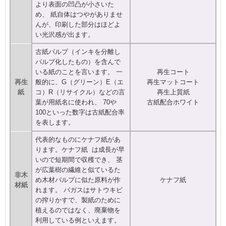
より表面の凹凸が小さいた
め、 紙自体はつやがありませ
んが、印刷した部分はほどよ
い光沢感が出ます。
古紙パルプ（インキを分離し
パルプ化したもの）を含んで
いる紙のことを言います。 一
再生コート
再生
般的に、G（グリーン）E（エ
再生マットコート
紙
コ）R（リサイクル）などの言
再生上質紙
葉が用紙名に使われ、 70や
古紙配合ホワイト
100といった数字は古紙配合率
を表します。
代表的なものにケナフ紙があ
ります。ケナフ紙 は成長が早
いので短期間で収穫でき、 茎
が広葉樹の繊維と似ているた
非木
め木材パルプに似た原料が作
ケナフ紙
材紙
れます。 バガスはサトウキビ
の搾りかすで、製紙のために
植えるのではなく、廃棄物を
利用している例といえます。