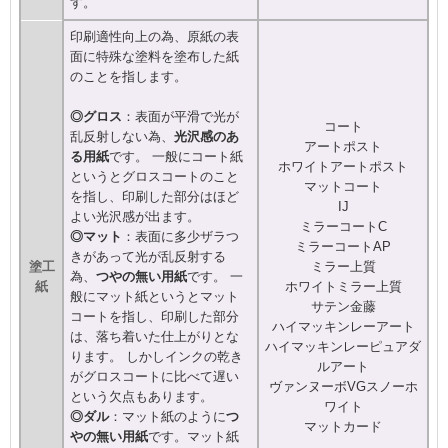
す。
印刷適性向上の為、原紙の表
面に特殊な塗料を塗布した紙
のことを指します。
◎グロス
：表面が平滑で光が
コート
乱反射しない為、
光沢感のあ
アートポスト
る用紙
です。 一般にコート紙
ホワイトアートポスト
というとグロスコートのこと
マットコート
を指し、印刷した部分はほど
IJ
よい光沢感が出ます。
ミラーコートC
◎マット
：表面に多少ザラつ
ミラーコートAP
きがあって光が乱反射する
塗工
ミラー上質
為、
つやの無い用紙
です。 一
紙
ホワイトミラー上質
般にマット紙というとマット
サテン金藤
コートを指し、印刷した部分
ハイマッキンレーアート
は、落ち着いた仕上がりとな
ハイマッキンレーピュアダ
ります。 しかしインクの乾き
ルアート
がグロスコートに比べて遅い
ヴァンヌーボVGスノーホ
という欠点もあります。
ワイト
◎ダル
：マット紙のように
つ
マットカード
やの無い用紙
です。マット紙