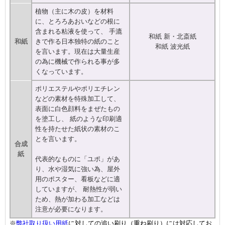
植物（主に木の皮）を材料
に、とろろあおいなどの根に
含まれる粘液を使って、 手漉
和紙 新・北斎紙
和紙
きで作る日本独特の紙のこと
和紙 波光紙
を言います。現在は大量生産
の為に機械で作られる事が多
くなっています。
ポリエステルやポリエチレン
などの素材を特殊加工して、
表面に白色顔料をまぜたもの
を塗工し、 紙のような印刷適
性を持たせた紙状の素材のこ
とを言います。
合成
紙
代表的なものに「ユポ」があ
り、水や湿気に強い為、屋外
用のポスター、看板などに適
していますが、 耐熱性が弱い
ため、熱が加わる加工などは
注意が必要になります。
※
弊社取り扱い用紙
に対しての追い刷り（重ね刷り）には対応してお