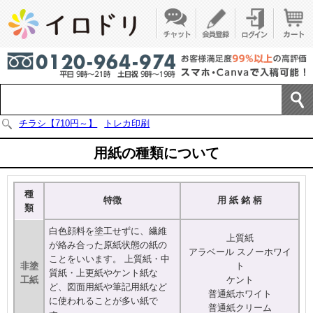
チラシ【710円～】
トレカ印刷
用紙の種類について
種
特徴
用 紙 銘 柄
類
白色顔料を塗工せずに、繊維
上質紙
が絡み合った原紙状態の紙の
アラベール スノーホワイ
ことをいいます。 上質紙・中
非塗
ト
質紙・上更紙やケント紙な
工紙
ケント
ど、図面用紙や筆記用紙など
普通紙ホワイト
に使われることが多い紙で
普通紙クリーム