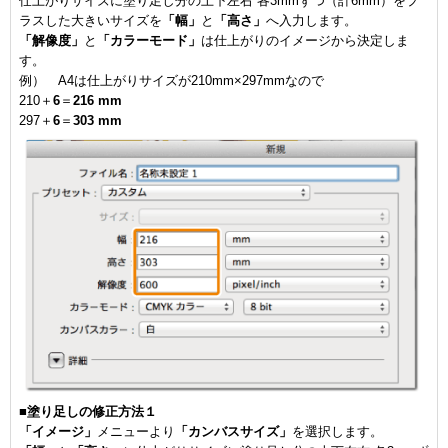
仕上がりサイズに塗り足し分の上下左右 各3mmずつ（計6mm）をプ
ラスした大きいサイズを
「幅」
と
「高さ」
へ入力します。
「解像度」
と
「カラーモード」
は仕上がりのイメージから決定しま
す。
例） A4は仕上がりサイズが210mm×297mmなので
210＋
6
＝
216 mm
297＋
6
＝
303 mm
■
塗り足しの修正方法１
「イメージ」
メニューより
「カンバスサイズ」
を選択します。