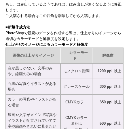
もし、はみ出しているようであれば、はみ出しが無くなるように修正
します。
ご入稿される場合はこの四角を削除してから入稿します。
■
新規作成方法
PhotoShopで新規のデータを作成する際は、仕上がりのイメージから
適切なカラーモードと解像度を設定します。
仕上がりのイメージによるカラーモードと解像度
カラーモー
画像の仕上がりイメージ
解像度
ド
白か黒しかない、文字のみ
モノクロ２諧調
1200 ppi
以上
や、線画のみの場合
白黒の写真やイラストがある
グレースケール
300 ppi
以上
場合
カラーの写真やイラストがあ
CMYKカラー
350 ppi
以上
る場合
線画や文字がメインで写真や
CMYKカラー
イラストが配置されていて文
または
600 ppi
以上
字や線画をきれいに見せたい