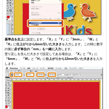
基準点を左上
に設定します。
「X」
と
「Y」
に
「3mm」
、
「W」
と
「H」
に
仕上がりから6mm引いた大きさ
を入力します。この時に数字
の後に
必ず単位の「mm」も一緒に入力
します。
塗り足しを含んだ大きさで設定してある場合は、
「X」
と
「Y」
に
「6mm」
、
「W」
と
「H」
に
仕上がりから12mm引いた大きさ
を入力
します。