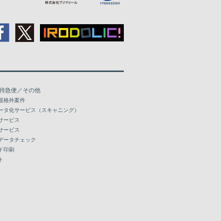
特急便／その他
規格外案件
ータ化サービス（スキャニング）
サービス
サービス
データチェック
ド印刷
ト