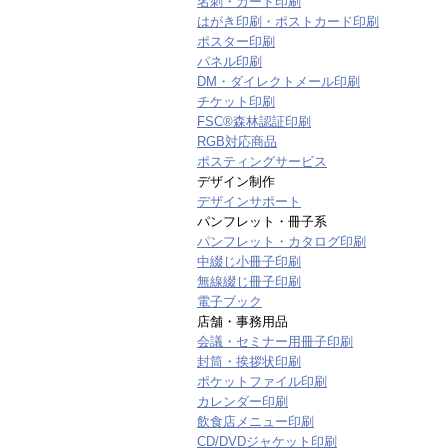
名刺・カード印刷
はがき印刷・ポストカード印刷
ポスター印刷
パネル印刷
DM・ダイレクトメール印刷
チケット印刷
FSC®森林認証印刷
RGB対応商品
ポスティングサービス
デザイン制作
デザインサポート
パンフレット・冊子系
パンフレット・カタログ印刷
中綴じ小冊子印刷
無線綴じ冊子印刷
電子ブック
店舗・事務用品
会議・セミナー用冊子印刷
封筒・挨拶状印刷
ポケットファイル印刷
カレンダー印刷
飲食店メニュー印刷
CD/DVDジャケット印刷