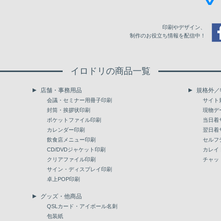
印刷やデザイン、
制作のお役立ち情報を配信中！
イロドリの商品一覧
店舗・事務用品
規格外／
会議・セミナー用冊子印刷
サイト
封筒・挨拶状印刷
現物デ
ポケットファイル印刷
当日着
カレンダー印刷
翌日着
飲食店メニュー印刷
セルフ
CD/DVDジャケット印刷
カレイ
クリアファイル印刷
チャッ
サイン・ディスプレイ印刷
卓上POP印刷
グッズ・他商品
QSLカード・アイボール名刺
包装紙