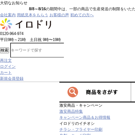
大切なお知らせ
8/8～8/16
の期間中は、一部の商品で生産発送の制限をいただきます。詳しく
会社案内
用紙見本をもらう
お客様の声
初めての方へ
0120-964-974
平日9時～21時 土日祝 9時〜19時
検索
再注文
ログイン
カート
新規会員登録
激安商品・キャンペーン
激安商品特集
キャンペーン商品＆お得情報
イロドリのイチオシ
チラシ・フライヤー印刷