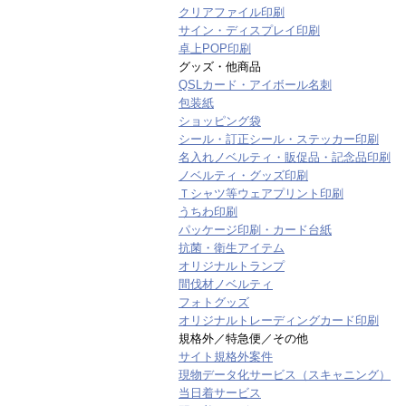
クリアファイル印刷
サイン・ディスプレイ印刷
卓上POP印刷
グッズ・他商品
QSLカード・アイボール名刺
包装紙
ショッピング袋
シール・訂正シール・ステッカー印刷
名入れノベルティ・販促品・記念品印刷
ノベルティ・グッズ印刷
Ｔシャツ等ウェアプリント印刷
うちわ印刷
パッケージ印刷・カード台紙
抗菌・衛生アイテム
オリジナルトランプ
間伐材ノベルティ
フォトグッズ
オリジナルトレーディングカード印刷
規格外／特急便／その他
サイト規格外案件
現物データ化サービス（スキャニング）
当日着サービス