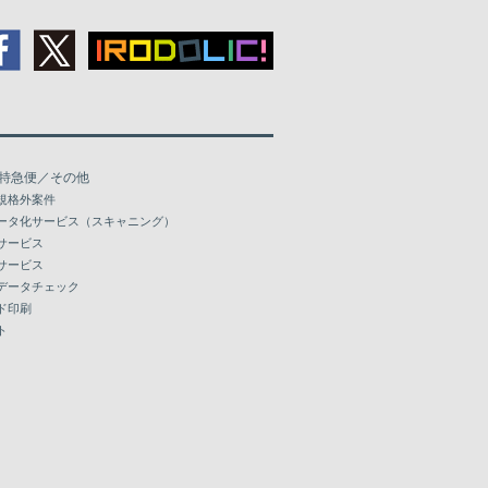
特急便／その他
規格外案件
ータ化サービス（スキャニング）
サービス
サービス
データチェック
ド印刷
ト