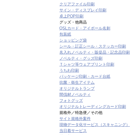
クリアファイル印刷
サイン・ディスプレイ印刷
卓上POP印刷
グッズ・他商品
QSLカード・アイボール名刺
包装紙
ショッピング袋
シール・訂正シール・ステッカー印刷
名入れノベルティ・販促品・記念品印刷
ノベルティ・グッズ印刷
Ｔシャツ等ウェアプリント印刷
うちわ印刷
パッケージ印刷・カード台紙
抗菌・衛生アイテム
オリジナルトランプ
間伐材ノベルティ
フォトグッズ
オリジナルトレーディングカード印刷
規格外／特急便／その他
サイト規格外案件
現物データ化サービス（スキャニング）
当日着サービス