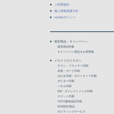
ご利用規約
個人情報保護方針
cookieポリシー
激安商品・キャンペーン
激安商品特集
キャンペーン商品＆お得情報
イロドリのイチオシ
チラシ・フライヤー印刷
名刺・カード印刷
はがき印刷・ポストカード印刷
ポスター印刷
パネル印刷
DM・ダイレクトメール印刷
チケット印刷
FSC®森林認証印刷
RGB対応商品
ポスティングサービス