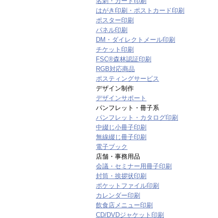
名刺・カード印刷
はがき印刷・ポストカード印刷
ポスター印刷
パネル印刷
DM・ダイレクトメール印刷
チケット印刷
FSC®森林認証印刷
RGB対応商品
ポスティングサービス
デザイン制作
デザインサポート
パンフレット・冊子系
パンフレット・カタログ印刷
中綴じ小冊子印刷
無線綴じ冊子印刷
電子ブック
店舗・事務用品
会議・セミナー用冊子印刷
封筒・挨拶状印刷
ポケットファイル印刷
カレンダー印刷
飲食店メニュー印刷
CD/DVDジャケット印刷