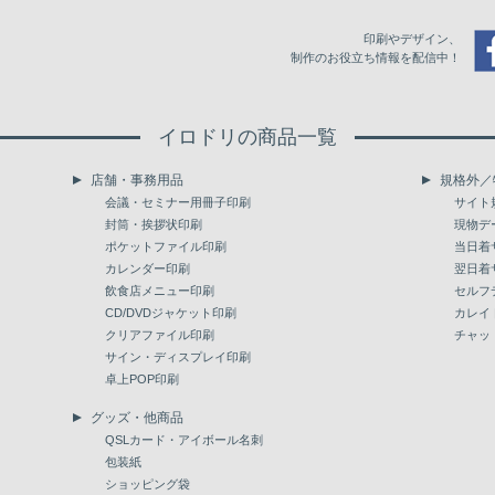
印刷やデザイン、
制作のお役立ち情報を配信中！
イロドリの商品一覧
店舗・事務用品
規格外／
会議・セミナー用冊子印刷
サイト
封筒・挨拶状印刷
現物デ
ポケットファイル印刷
当日着
カレンダー印刷
翌日着
飲食店メニュー印刷
セルフ
CD/DVDジャケット印刷
カレイ
クリアファイル印刷
チャッ
サイン・ディスプレイ印刷
卓上POP印刷
グッズ・他商品
QSLカード・アイボール名刺
包装紙
ショッピング袋