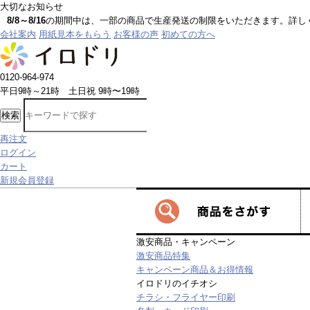
大切なお知らせ
8/8～8/16
の期間中は、一部の商品で生産発送の制限をいただきます。詳しく
会社案内
用紙見本をもらう
お客様の声
初めての方へ
0120-964-974
平日9時～21時 土日祝 9時〜19時
検索
再注文
ログイン
カート
新規会員登録
激安商品・キャンペーン
激安商品特集
キャンペーン商品＆お得情報
イロドリのイチオシ
チラシ・フライヤー印刷