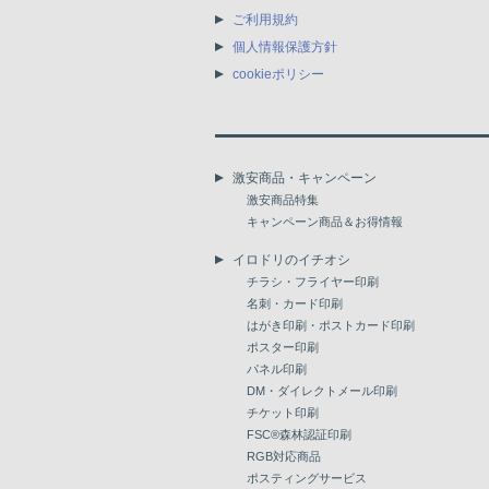
ご利用規約
個人情報保護方針
cookieポリシー
激安商品・キャンペーン
激安商品特集
キャンペーン商品＆お得情報
イロドリのイチオシ
チラシ・フライヤー印刷
名刺・カード印刷
はがき印刷・ポストカード印刷
ポスター印刷
パネル印刷
DM・ダイレクトメール印刷
チケット印刷
FSC®森林認証印刷
RGB対応商品
ポスティングサービス