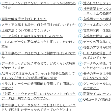
アウトラインとは？なぜ、アウトラインが必要なの
対応しているフォ
ですか
携帯電話やデジタ
ーネット上の画像
画像の解像度は上げられますか
入稿用データの保
メディア入稿する場合、何を使用すればいいですか
ファイル名のつけ
圧縮方法について教えてください
営業時間内・休業
データ入稿した後は何をすればいいですか
入稿後に間違いを
こちらのデータに不備があったら直していただけま
データの再入稿に
すか
複数のアプリが混
冊子印刷のデータはどのように制作すればいいです
PDF入稿の場合
か
ればよいですか
データチェックが完了するまで、どのくらいの時間
データを入稿後、
がかかりますか
いただきたいので
A3サイズで注文を入れて、それを4等分に断裁して
冊子のデータは中
もらってA5サイズで納品は可能ですか
ならないですか?
イラストレーターの透明機能を使用しても問題ない
グレースケールに
ですか?
のですが。
「対応ソフトウェア一覧」にはないソフトで作った
変型サイズのテン
データは印刷できないのですか。
QRコードの印刷
昔に印刷したデータをなくしてしまいました。イロ
ドリで印刷したデータなので送っていただけます