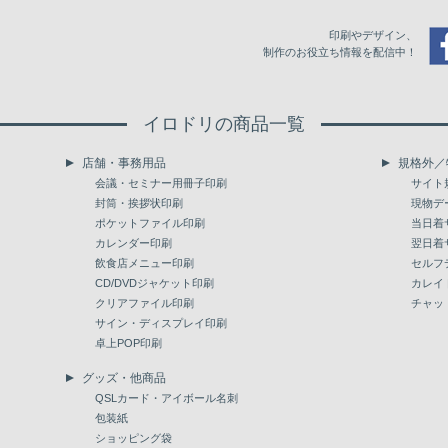
印刷やデザイン、
制作のお役立ち情報を配信中！
イロドリの商品一覧
店舗・事務用品
規格外／
会議・セミナー用冊子印刷
サイト
封筒・挨拶状印刷
現物デ
ポケットファイル印刷
当日着
カレンダー印刷
翌日着
飲食店メニュー印刷
セルフ
CD/DVDジャケット印刷
カレイ
クリアファイル印刷
チャッ
サイン・ディスプレイ印刷
卓上POP印刷
グッズ・他商品
QSLカード・アイボール名刺
包装紙
ショッピング袋