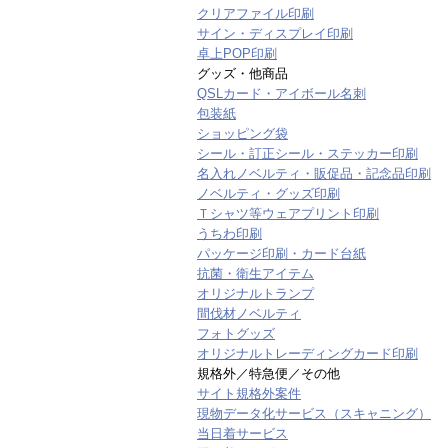
クリアファイル印刷
サイン・ディスプレイ印刷
卓上POP印刷
グッズ・他商品
QSLカード・アイボール名刺
包装紙
ショッピング袋
シール・訂正シール・ステッカー印刷
名入れノベルティ・販促品・記念品印刷
ノベルティ・グッズ印刷
Ｔシャツ等ウェアプリント印刷
うちわ印刷
パッケージ印刷・カード台紙
抗菌・衛生アイテム
オリジナルトランプ
間伐材ノベルティ
フォトグッズ
オリジナルトレーディングカード印刷
規格外／特急便／その他
サイト規格外案件
現物データ化サービス（スキャニング）
当日着サービス