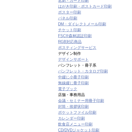
名刺・カード印刷
はがき印刷・ポストカード印刷
ポスター印刷
パネル印刷
DM・ダイレクトメール印刷
チケット印刷
FSC®森林認証印刷
RGB対応商品
ポスティングサービス
デザイン制作
デザインサポート
パンフレット・冊子系
パンフレット・カタログ印刷
中綴じ小冊子印刷
無線綴じ冊子印刷
電子ブック
店舗・事務用品
会議・セミナー用冊子印刷
封筒・挨拶状印刷
ポケットファイル印刷
カレンダー印刷
飲食店メニュー印刷
CD/DVDジャケット印刷