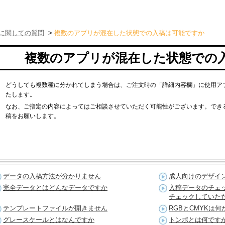
に関しての質問
>
複数のアプリが混在した状態での入稿は可能ですか
複数のアプリが混在した状態での
どうしても複数種に分かれてしまう場合は、ご注文時の「詳細内容欄」に使用ア
たします。
なお、ご指定の内容によってはご相談させていただく可能性がございます。でき
稿をお願いします。
データの入稿方法が分かりません
成人向けのデザイ
完全データとはどんなデータですか
入稿データのチェ
チェックしていた
テンプレートファイルが開きません
RGBとCMYKは
グレースケールとはなんですか
トンボとは何です