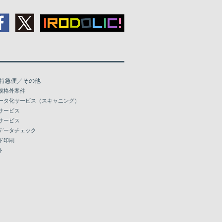
特急便／その他
規格外案件
ータ化サービス（スキャニング）
サービス
サービス
データチェック
ド印刷
ト