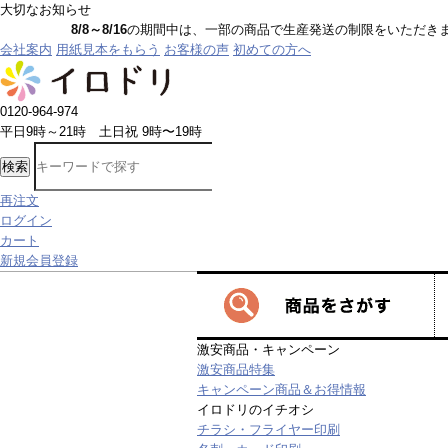
大切なお知らせ
8/8～8/16
の期間中は、一部の商品で生産発送の制限をいただきます。詳しく
会社案内
用紙見本をもらう
お客様の声
初めての方へ
0120-964-974
平日9時～21時 土日祝 9時〜19時
検索
再注文
ログイン
カート
新規会員登録
激安商品・キャンペーン
激安商品特集
キャンペーン商品＆お得情報
イロドリのイチオシ
チラシ・フライヤー印刷