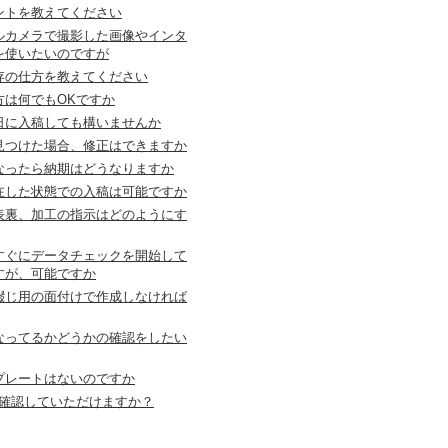
ントを教えてください
ルカメラで撮影した画像やインタ
を使いたいのですが
存の仕方を教えてください
方は何でもOKですか
日に入稿しても構いませんか
見つけた場合、修正はできますか
なったら納期はどうなりますか
在した状態での入稿は可能ですか
、表裏、加工の指示はどのようにす
すぐにデータチェックを開始して
すが、可能ですか
綴じ用の面付けで作成しなければ
なってるかどうかの確認をしたい
プレートはないのですか
は確認していただけますか？