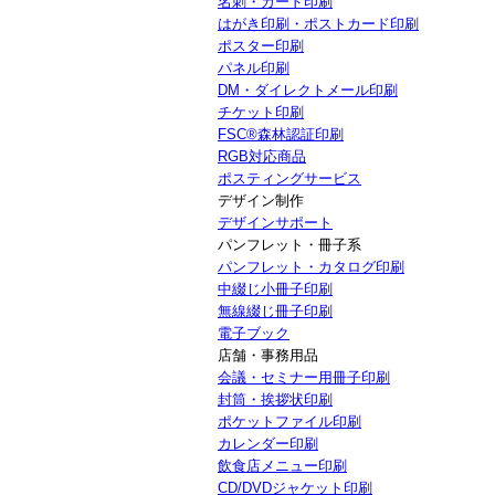
名刺・カード印刷
はがき印刷・ポストカード印刷
ポスター印刷
パネル印刷
DM・ダイレクトメール印刷
チケット印刷
FSC®森林認証印刷
RGB対応商品
ポスティングサービス
デザイン制作
デザインサポート
パンフレット・冊子系
パンフレット・カタログ印刷
中綴じ小冊子印刷
無線綴じ冊子印刷
電子ブック
店舗・事務用品
会議・セミナー用冊子印刷
封筒・挨拶状印刷
ポケットファイル印刷
カレンダー印刷
飲食店メニュー印刷
CD/DVDジャケット印刷