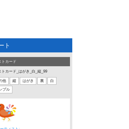
ート
ストカード
ストカード_はがき_白_縦_99
の他
縦
はがき
裏
白
ンプル
ーティスト: