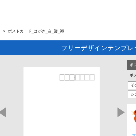
ト
ポストカード_はがき_白_縦_99
フリーデザインテンプレ
ポ
ポ
そ
シ
ア