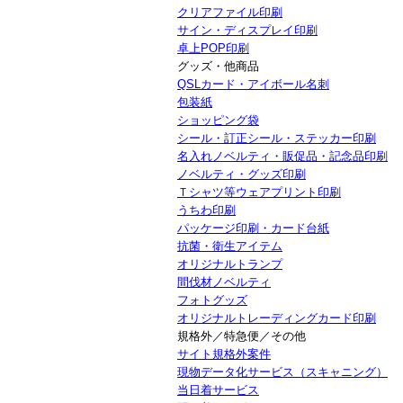
クリアファイル印刷
サイン・ディスプレイ印刷
卓上POP印刷
グッズ・他商品
QSLカード・アイボール名刺
包装紙
ショッピング袋
シール・訂正シール・ステッカー印刷
名入れノベルティ・販促品・記念品印刷
ノベルティ・グッズ印刷
Ｔシャツ等ウェアプリント印刷
うちわ印刷
パッケージ印刷・カード台紙
抗菌・衛生アイテム
オリジナルトランプ
間伐材ノベルティ
フォトグッズ
オリジナルトレーディングカード印刷
規格外／特急便／その他
サイト規格外案件
現物データ化サービス（スキャニング）
当日着サービス