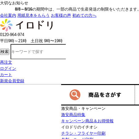
大切なお知らせ
8/8～8/16
の期間中は、一部の商品で生産発送の制限をいただきます。詳しく
会社案内
用紙見本をもらう
お客様の声
初めての方へ
0120-964-974
平日9時～21時 土日祝 9時〜19時
検索
再注文
ログイン
カート
新規会員登録
激安商品・キャンペーン
激安商品特集
キャンペーン商品＆お得情報
イロドリのイチオシ
チラシ・フライヤー印刷