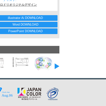
ロドリオリジナルデザイン
illustrator Ai DOWNLOAD
Word DOWNLOAD
PowerPoint DOWNLOAD