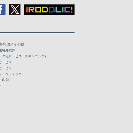
特急便／その他
規格外案件
ータ化サービス（スキャニング）
サービス
サービス
データチェック
ド印刷
ト