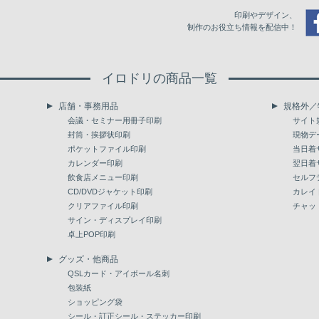
印刷やデザイン、
制作のお役立ち情報を配信中！
イロドリの商品一覧
店舗・事務用品
規格外／
会議・セミナー用冊子印刷
サイト
封筒・挨拶状印刷
現物デ
ポケットファイル印刷
当日着
カレンダー印刷
翌日着
飲食店メニュー印刷
セルフ
CD/DVDジャケット印刷
カレイ
クリアファイル印刷
チャッ
サイン・ディスプレイ印刷
卓上POP印刷
グッズ・他商品
QSLカード・アイボール名刺
包装紙
ショッピング袋
シール・訂正シール・ステッカー印刷