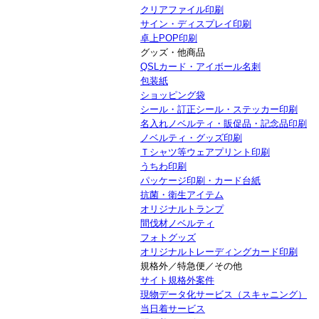
クリアファイル印刷
サイン・ディスプレイ印刷
卓上POP印刷
グッズ・他商品
QSLカード・アイボール名刺
包装紙
ショッピング袋
シール・訂正シール・ステッカー印刷
名入れノベルティ・販促品・記念品印刷
ノベルティ・グッズ印刷
Ｔシャツ等ウェアプリント印刷
うちわ印刷
パッケージ印刷・カード台紙
抗菌・衛生アイテム
オリジナルトランプ
間伐材ノベルティ
フォトグッズ
オリジナルトレーディングカード印刷
規格外／特急便／その他
サイト規格外案件
現物データ化サービス（スキャニング）
当日着サービス