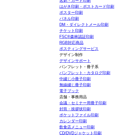
名刺・カード印刷
はがき印刷・ポストカード印刷
ポスター印刷
パネル印刷
DM・ダイレクトメール印刷
チケット印刷
FSC®森林認証印刷
RGB対応商品
ポスティングサービス
デザイン制作
デザインサポート
パンフレット・冊子系
パンフレット・カタログ印刷
中綴じ小冊子印刷
無線綴じ冊子印刷
電子ブック
店舗・事務用品
会議・セミナー用冊子印刷
封筒・挨拶状印刷
ポケットファイル印刷
カレンダー印刷
飲食店メニュー印刷
CD/DVDジャケット印刷