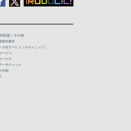
特急便／その他
規格外案件
ータ化サービス（スキャニング）
サービス
サービス
データチェック
ド印刷
ト