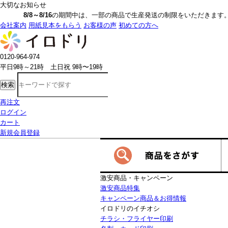
大切なお知らせ
8/8～8/16
の期間中は、一部の商品で生産発送の制限をいただきます。詳しく
会社案内
用紙見本をもらう
お客様の声
初めての方へ
0120-964-974
平日9時～21時 土日祝 9時〜19時
検索
再注文
ログイン
カート
新規会員登録
激安商品・キャンペーン
激安商品特集
キャンペーン商品＆お得情報
イロドリのイチオシ
チラシ・フライヤー印刷