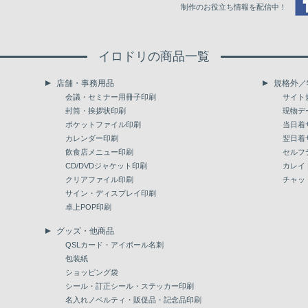
制作のお役立ち情報を配信中！
イロドリの商品一覧
店舗・事務用品
規格外／
会議・セミナー用冊子印刷
サイト
封筒・挨拶状印刷
現物デ
ポケットファイル印刷
当日着
カレンダー印刷
翌日着
飲食店メニュー印刷
セルフ
CD/DVDジャケット印刷
カレイ
クリアファイル印刷
チャッ
サイン・ディスプレイ印刷
卓上POP印刷
グッズ・他商品
QSLカード・アイボール名刺
包装紙
ショッピング袋
シール・訂正シール・ステッカー印刷
名入れノベルティ・販促品・記念品印刷