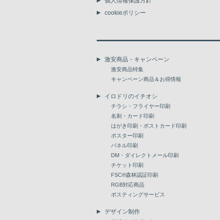
個人情報保護方針
cookieポリシー
激安商品・キャンペーン
激安商品特集
キャンペーン商品＆お得情報
イロドリのイチオシ
チラシ・フライヤー印刷
名刺・カード印刷
はがき印刷・ポストカード印刷
ポスター印刷
パネル印刷
DM・ダイレクトメール印刷
チケット印刷
FSC®森林認証印刷
RGB対応商品
ポスティングサービス
デザイン制作