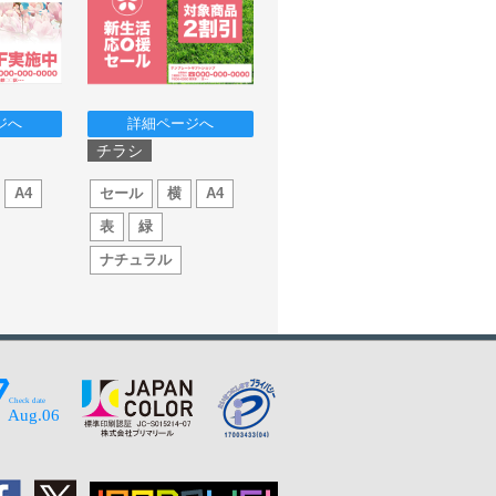
ジへ
詳細ページへ
チラシ
A4
セール
横
A4
表
緑
ナチュラル