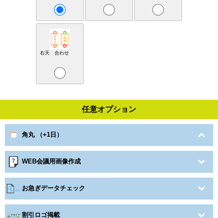
右天 合わせ
任意オプション
角丸 （+1日）
WEB会議用画像作成
お急ぎデータチェック
割引ロゴ掲載