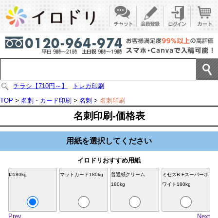
チラシ【710円～】
トレカ印刷
TOP
>
名刺・カード印刷
>
名刺
>
名刺印刷
名刺印刷-価格表
用紙を選択してください
イロドリおすすめ用紙
IJ180kg
マットカード180kg
普通紙クリーム
ミセスB-Fスーパーホ
マ
180kg
ワイト180kg
Prev
Next