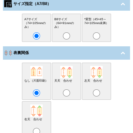
サイズ指定（A7/B8）
A7サイズ
B8サイズ
*変型（45×45～
（74×105mmの
（64×91mmの
74×105mm未満）
み）
み）
表裏関係
なし（片面印刷）
天天 合わせ
左天 合わせ
右天 合わせ