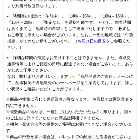
より到着日数は異なります。
時間帯の指定は「午前中」、「14時～16時」、「16時～18時」、
「18時～20時」、「指定なし」を選択可能です。 ただし、到着時間
はあくまでも「配送時の希望」として発送いたしますので、 必ずし
もご希望に添えない場合がございます。なお、一部の地域では「午前
指定」ができない所もございます。 （
お届け日の目安
をご参照くだ
さい。）
詳細な時間の指定はお受けすることはできません。また、道路交
通事情等によりご指定の日時に配達できない場合がございます。あら
かじめご了承ください。
なお、弊社よりお送りいたします
「商品発送のご連絡」メールに
て、配送状況の各配送先のホームページをご案内しております。詳し
い状況をご確認いただくことができます。
※商品や物量に応じて運送業者が異なります。 お客様では運送業者を
指定できません。
※複数商品の同梱は、一度にご注文いただいたものに限ります。別々
のご注文に分けていただいた商品は同梱できません。
※梱包・発送方法等の個別のご要望はお受けできない場合がございま
す。
※商品の部数が多い場合は、パレットでの配送になる場合がございま