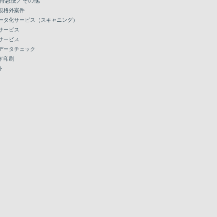
特急便／その他
規格外案件
ータ化サービス（スキャニング）
サービス
サービス
データチェック
ド印刷
ト