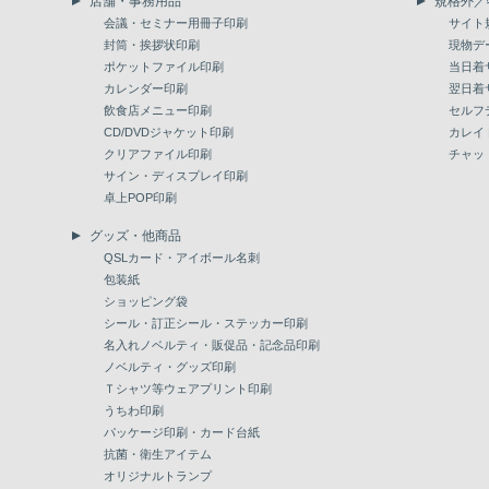
店舗・事務用品
規格外／
会議・セミナー用冊子印刷
サイト
封筒・挨拶状印刷
現物デ
ポケットファイル印刷
当日着
カレンダー印刷
翌日着
飲食店メニュー印刷
セルフ
CD/DVDジャケット印刷
カレイ
クリアファイル印刷
チャッ
サイン・ディスプレイ印刷
卓上POP印刷
グッズ・他商品
QSLカード・アイボール名刺
包装紙
ショッピング袋
シール・訂正シール・ステッカー印刷
名入れノベルティ・販促品・記念品印刷
ノベルティ・グッズ印刷
Ｔシャツ等ウェアプリント印刷
うちわ印刷
パッケージ印刷・カード台紙
抗菌・衛生アイテム
オリジナルトランプ