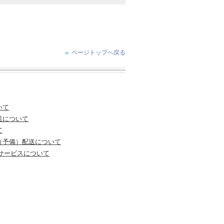
ページトップへ戻る
いて
送について
て
（予備）配送について
知サービスについて