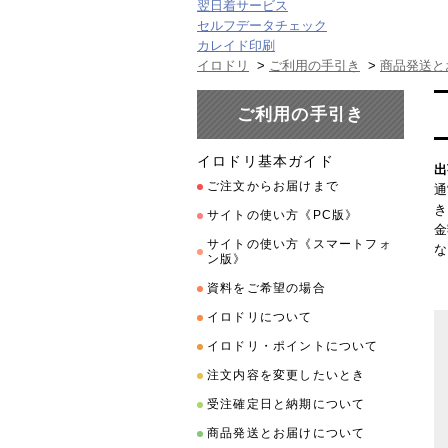
翌日着サービス
セルフデータチェック
カレイド印刷
イロドリ
>
ご利用の手引き
>
商品発送と
ご利用の手引き
イロドリ基本ガイド
出
ご注文からお届けまで
通
き
サイトの使い方《PC版》
金
サイトの使い方《スマートフォ
な
ン版》
資料をご希望の場合
イロドリについて
イロドリ・ポイントについて
注文内容を変更したいとき
受注確定日と納期について
商品発送とお届けについて