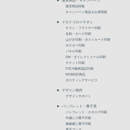
激安商品・キャンペーン
激安商品特集
キャンペーン商品＆お得情報
イロドリのイチオシ
チラシ・フライヤー印刷
名刺・カード印刷
はがき印刷・ポストカード印刷
ポスター印刷
パネル印刷
DM・ダイレクトメール印刷
チケット印刷
FSC®森林認証印刷
RGB対応商品
ポスティングサービス
デザイン制作
デザインサポート
パンフレット・冊子系
パンフレット・カタログ印刷
中綴じ小冊子印刷
無線綴じ冊子印刷
電子ブック