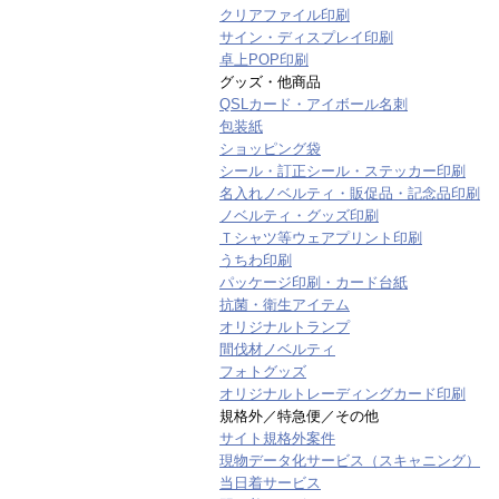
クリアファイル印刷
サイン・ディスプレイ印刷
卓上POP印刷
グッズ・他商品
QSLカード・アイボール名刺
包装紙
ショッピング袋
シール・訂正シール・ステッカー印刷
名入れノベルティ・販促品・記念品印刷
ノベルティ・グッズ印刷
Ｔシャツ等ウェアプリント印刷
うちわ印刷
パッケージ印刷・カード台紙
抗菌・衛生アイテム
オリジナルトランプ
間伐材ノベルティ
フォトグッズ
オリジナルトレーディングカード印刷
規格外／特急便／その他
サイト規格外案件
現物データ化サービス（スキャニング）
当日着サービス