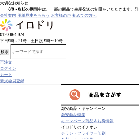
大切なお知らせ
8/8～8/16
の期間中は、一部の商品で生産発送の制限をいただきます。詳しく
会社案内
用紙見本をもらう
お客様の声
初めての方へ
0120-964-974
平日9時～21時 土日祝 9時〜19時
検索
再注文
ログイン
カート
新規会員登録
激安商品・キャンペーン
激安商品特集
キャンペーン商品＆お得情報
イロドリのイチオシ
チラシ・フライヤー印刷