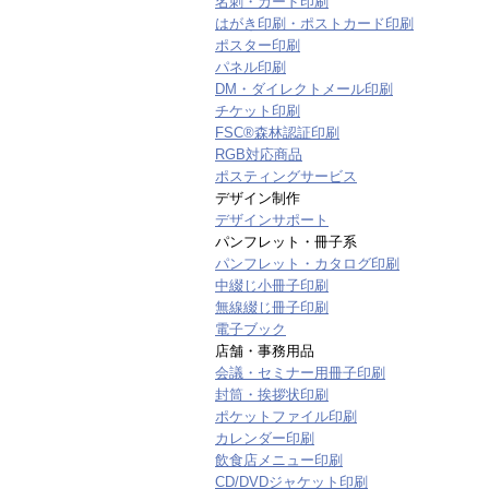
名刺・カード印刷
はがき印刷・ポストカード印刷
ポスター印刷
パネル印刷
DM・ダイレクトメール印刷
チケット印刷
FSC®森林認証印刷
RGB対応商品
ポスティングサービス
デザイン制作
デザインサポート
パンフレット・冊子系
パンフレット・カタログ印刷
中綴じ小冊子印刷
無線綴じ冊子印刷
電子ブック
店舗・事務用品
会議・セミナー用冊子印刷
封筒・挨拶状印刷
ポケットファイル印刷
カレンダー印刷
飲食店メニュー印刷
CD/DVDジャケット印刷