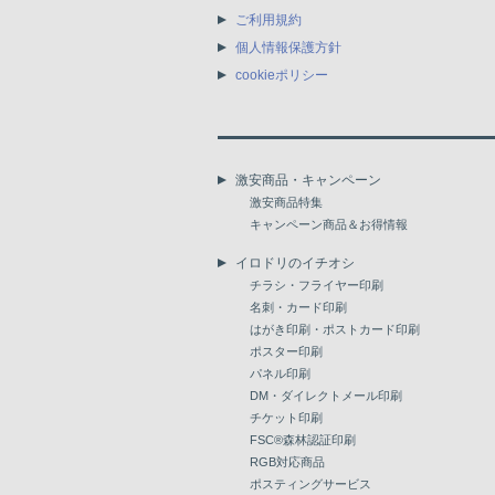
ご利用規約
個人情報保護方針
cookieポリシー
激安商品・キャンペーン
激安商品特集
キャンペーン商品＆お得情報
イロドリのイチオシ
チラシ・フライヤー印刷
名刺・カード印刷
はがき印刷・ポストカード印刷
ポスター印刷
パネル印刷
DM・ダイレクトメール印刷
チケット印刷
FSC®森林認証印刷
RGB対応商品
ポスティングサービス