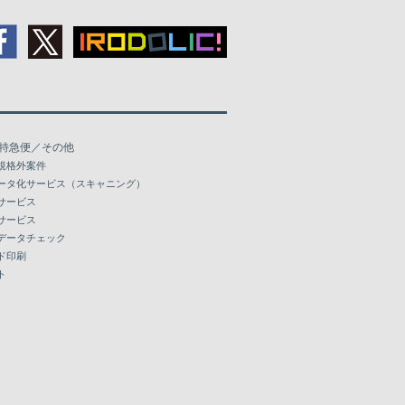
特急便／その他
規格外案件
ータ化サービス（スキャニング）
サービス
サービス
データチェック
ド印刷
ト