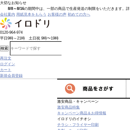
大切なお知らせ
8/8～8/16
の期間中は、一部の商品で生産発送の制限をいただきます。詳しく
会社案内
用紙見本をもらう
お客様の声
初めての方へ
0120-964-974
平日9時～21時 土日祝 9時〜19時
検索
再注文
ログイン
カート
新規会員登録
激安商品・キャンペーン
激安商品特集
キャンペーン商品＆お得情報
イロドリのイチオシ
チラシ・フライヤー印刷