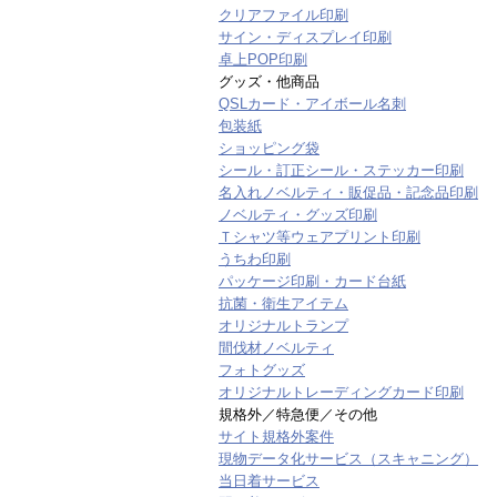
クリアファイル印刷
サイン・ディスプレイ印刷
卓上POP印刷
グッズ・他商品
QSLカード・アイボール名刺
包装紙
ショッピング袋
シール・訂正シール・ステッカー印刷
名入れノベルティ・販促品・記念品印刷
ノベルティ・グッズ印刷
Ｔシャツ等ウェアプリント印刷
うちわ印刷
パッケージ印刷・カード台紙
抗菌・衛生アイテム
オリジナルトランプ
間伐材ノベルティ
フォトグッズ
オリジナルトレーディングカード印刷
規格外／特急便／その他
サイト規格外案件
現物データ化サービス（スキャニング）
当日着サービス