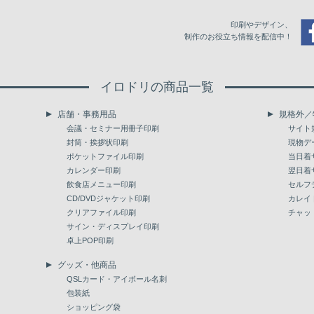
印刷やデザイン、
制作のお役立ち情報を配信中！
イロドリの商品一覧
店舗・事務用品
規格外／
会議・セミナー用冊子印刷
サイト
封筒・挨拶状印刷
現物デ
ポケットファイル印刷
当日着
カレンダー印刷
翌日着
飲食店メニュー印刷
セルフ
CD/DVDジャケット印刷
カレイ
クリアファイル印刷
チャッ
サイン・ディスプレイ印刷
卓上POP印刷
グッズ・他商品
QSLカード・アイボール名刺
包装紙
ショッピング袋