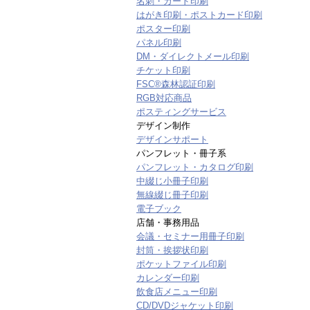
名刺・カード印刷
はがき印刷・ポストカード印刷
ポスター印刷
パネル印刷
DM・ダイレクトメール印刷
チケット印刷
FSC®森林認証印刷
RGB対応商品
ポスティングサービス
デザイン制作
デザインサポート
パンフレット・冊子系
パンフレット・カタログ印刷
中綴じ小冊子印刷
無線綴じ冊子印刷
電子ブック
店舗・事務用品
会議・セミナー用冊子印刷
封筒・挨拶状印刷
ポケットファイル印刷
カレンダー印刷
飲食店メニュー印刷
CD/DVDジャケット印刷