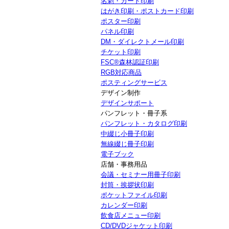
名刺・カード印刷
はがき印刷・ポストカード印刷
ポスター印刷
パネル印刷
DM・ダイレクトメール印刷
チケット印刷
FSC®森林認証印刷
RGB対応商品
ポスティングサービス
デザイン制作
デザインサポート
パンフレット・冊子系
パンフレット・カタログ印刷
中綴じ小冊子印刷
無線綴じ冊子印刷
電子ブック
店舗・事務用品
会議・セミナー用冊子印刷
封筒・挨拶状印刷
ポケットファイル印刷
カレンダー印刷
飲食店メニュー印刷
CD/DVDジャケット印刷