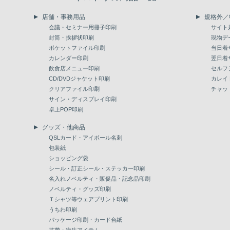
店舗・事務用品
規格外／
会議・セミナー用冊子印刷
サイト
封筒・挨拶状印刷
現物デ
ポケットファイル印刷
当日着
カレンダー印刷
翌日着
飲食店メニュー印刷
セルフ
CD/DVDジャケット印刷
カレイ
クリアファイル印刷
チャッ
サイン・ディスプレイ印刷
卓上POP印刷
グッズ・他商品
QSLカード・アイボール名刺
包装紙
ショッピング袋
シール・訂正シール・ステッカー印刷
名入れノベルティ・販促品・記念品印刷
ノベルティ・グッズ印刷
Ｔシャツ等ウェアプリント印刷
うちわ印刷
パッケージ印刷・カード台紙