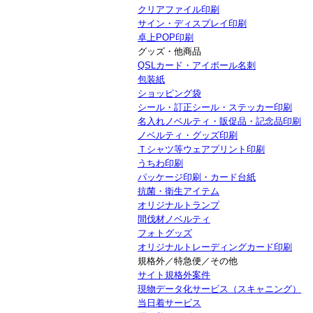
クリアファイル印刷
サイン・ディスプレイ印刷
卓上POP印刷
グッズ・他商品
QSLカード・アイボール名刺
包装紙
ショッピング袋
シール・訂正シール・ステッカー印刷
名入れノベルティ・販促品・記念品印刷
ノベルティ・グッズ印刷
Ｔシャツ等ウェアプリント印刷
うちわ印刷
パッケージ印刷・カード台紙
抗菌・衛生アイテム
オリジナルトランプ
間伐材ノベルティ
フォトグッズ
オリジナルトレーディングカード印刷
規格外／特急便／その他
サイト規格外案件
現物データ化サービス（スキャニング）
当日着サービス