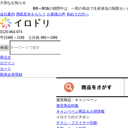
大切なお知らせ
8/8～8/16
の期間中は、一部の商品で生産発送の制限をいただきます。詳し
会社案内
用紙見本をもらう
お客様の声
初めての方へ
0120-964-974
平日9時～21時 土日祝 9時〜19時
検索
再注文
ログイン
カート
新規会員登録
激安商品・キャンペーン
激安商品特集
キャンペーン商品＆お得情報
イロドリのイチオシ
チラシ・フライヤー印刷