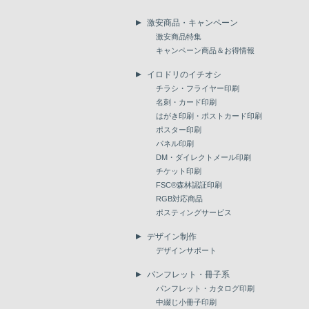
激安商品・キャンペーン
激安商品特集
キャンペーン商品＆お得情報
イロドリのイチオシ
チラシ・フライヤー印刷
名刺・カード印刷
はがき印刷・ポストカード印刷
ポスター印刷
パネル印刷
DM・ダイレクトメール印刷
チケット印刷
FSC®森林認証印刷
RGB対応商品
ポスティングサービス
デザイン制作
デザインサポート
パンフレット・冊子系
パンフレット・カタログ印刷
中綴じ小冊子印刷