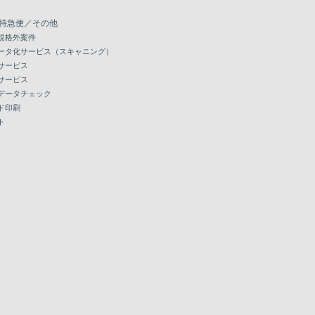
特急便／その他
規格外案件
ータ化サービス（スキャニング）
サービス
サービス
データチェック
ド印刷
ト