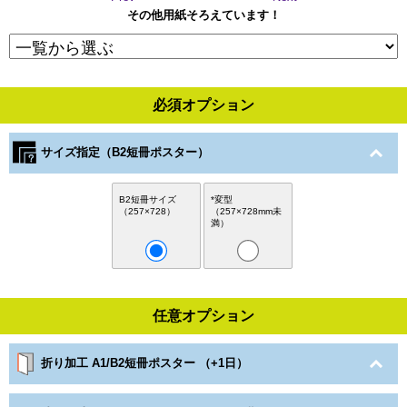
その他用紙そろえています！
必須オプション
サイズ指定（B2短冊ポスター）
B2短冊サイズ
*変型
（257×728）
（257×728mm未
満）
任意オプション
折り加工 A1/B2短冊ポスター （+1日）