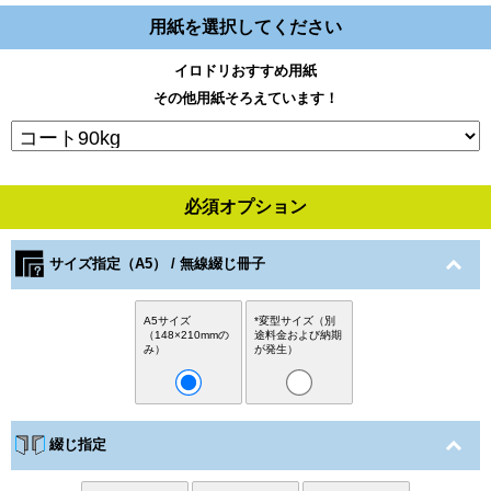
用紙を選択してください
イロドリおすすめ用紙
その他用紙そろえています！
必須オプション
サイズ指定（A5） / 無線綴じ冊子
A5サイズ
*変型サイズ（別
（148×210mmの
途料金および納期
み）
が発生）
綴じ指定