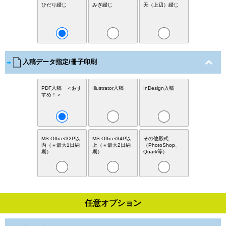
ひだり綴じ
みぎ綴じ
天（上辺）綴じ
入稿データ指定/冊子印刷
PDF入稿 ＜おす
Illustrator入稿
InDesign入稿
すめ！＞
MS Office/32P以
MS Office/34P以
その他形式
内（＋最大1日納
上（＋最大2日納
（PhotoShop、
期）
期）
Quark等）
任意オプション