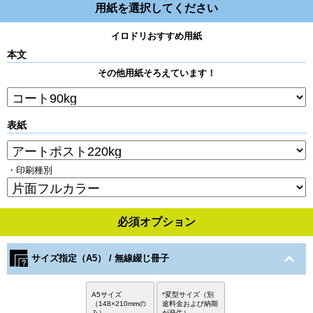
用紙を選択してください
イロドリおすすめ用紙
本文
その他用紙そろえています！
表紙
・印刷種別
必須オプション
サイズ指定（A5） / 無線綴じ冊子
A5サイズ
*変型サイズ（別
（148×210mmの
途料金および納期
み）
が発生）