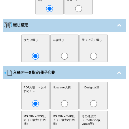
綴じ指定
ひだり綴じ
みぎ綴じ
天（上辺）綴じ
入稿データ指定/冊子印刷
PDF入稿 ＜おす
Illustrator入稿
InDesign入稿
すめ！＞
MS Office/32P以
MS Office/34P以
その他形式
内（＋最大1日納
上（＋最大2日納
（PhotoShop、
期）
期）
Quark等）