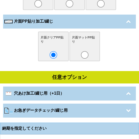
片面PP貼り加工/綴じ
片面クリアPP貼
片面マットPP貼
り
り
任意オプション
穴あけ加工/綴じ用（+1日）
お急ぎデータチェック/綴じ用
納期を指定してください