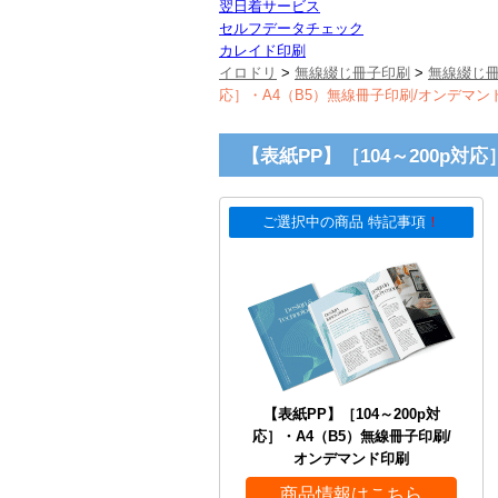
翌日着サービス
セルフデータチェック
カレイド印刷
イロドリ
>
無線綴じ冊子印刷
>
無線綴じ
応］・A4（B5）無線冊子印刷/オンデマン
【表紙PP】［104～200p対
ご選択中の商品 特記事項
！
【表紙PP】［104～200p対
応］・A4（B5）無線冊子印刷/
オンデマンド印刷
商品情報はこちら