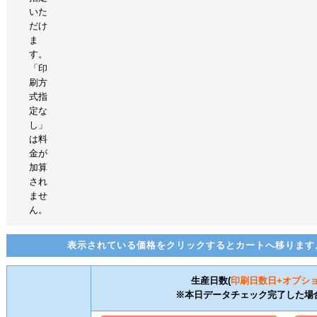
いた
だけ
ま
す。
「印
刷方
式指
定な
し」
は料
金が
加算
され
ませ
ん。
表示されている価格をクリックするとカートへ移ります
生産日数(
印刷日数
日+オプシ
※本日データチェック完了した場