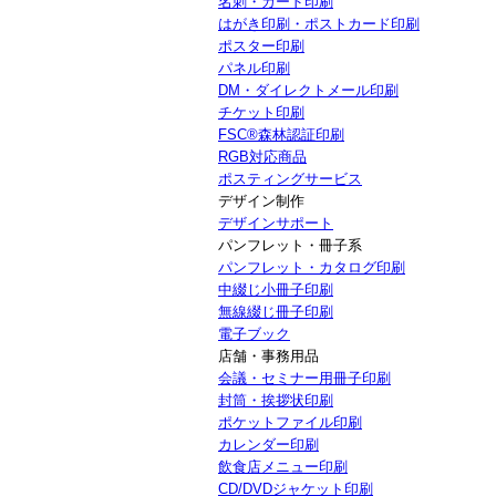
名刺・カード印刷
はがき印刷・ポストカード印刷
ポスター印刷
パネル印刷
DM・ダイレクトメール印刷
チケット印刷
FSC®森林認証印刷
RGB対応商品
ポスティングサービス
デザイン制作
デザインサポート
パンフレット・冊子系
パンフレット・カタログ印刷
中綴じ小冊子印刷
無線綴じ冊子印刷
電子ブック
店舗・事務用品
会議・セミナー用冊子印刷
封筒・挨拶状印刷
ポケットファイル印刷
カレンダー印刷
飲食店メニュー印刷
CD/DVDジャケット印刷