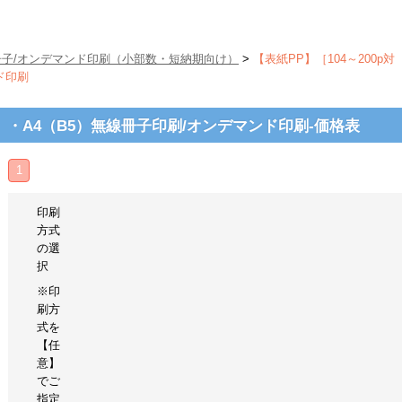
冊子/オンデマンド印刷（小部数・短納期向け）
>
【表紙PP】［104～200p対
ド印刷
応］・A4（B5）無線冊子印刷/オンデマンド印刷-価格表
1
印刷
方式
の選
択
※印
刷方
式を
【任
意】
でご
指定