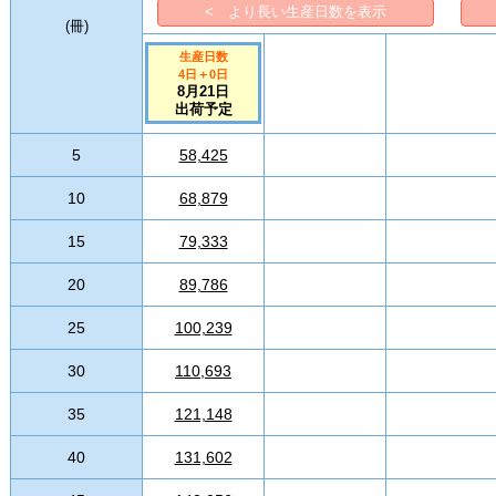
< より長い生産日数を表示
(
冊
)
生産日数
4日
＋
0
日
8月21日
出荷予定
5
58,425
10
68,879
15
79,333
20
89,786
25
100,239
30
110,693
35
121,148
40
131,602