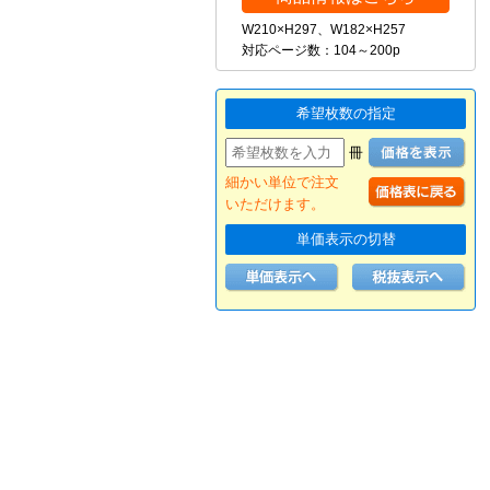
W210×H297、W182×H257
対応ページ数：104～200p
希望枚数の指定
冊
細かい単位で注文
いただけます。
単価表示の切替