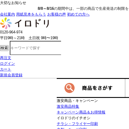
大切なお知らせ
8/8～8/16
の期間中は、一部の商品で生産発送の制限をいただきます。詳しく
会社案内
用紙見本をもらう
お客様の声
初めての方へ
0120-964-974
平日9時～21時 土日祝 9時〜19時
検索
再注文
ログイン
カート
新規会員登録
激安商品・キャンペーン
激安商品特集
キャンペーン商品＆お得情報
イロドリのイチオシ
チラシ・フライヤー印刷