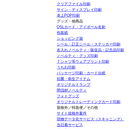
クリアファイル印刷
サイン・ディスプレイ印刷
卓上POP印刷
グッズ・他商品
QSLカード・アイボール名刺
包装紙
ショッピング袋
シール・訂正シール・ステッカー印刷
名入れノベルティ・販促品・記念品印刷
ノベルティ・グッズ印刷
Ｔシャツ等ウェアプリント印刷
うちわ印刷
パッケージ印刷・カード台紙
抗菌・衛生アイテム
オリジナルトランプ
間伐材ノベルティ
フォトグッズ
オリジナルトレーディングカード印刷
規格外／特急便／その他
サイト規格外案件
現物データ化サービス（スキャニング）
当日着サービス