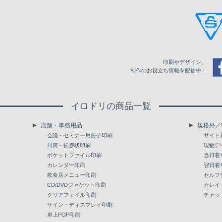
105
279,317
110
288,322
115
297,330
印刷やデザイン、
120
306,335
制作のお役立ち情報を配信中！
125
315,340
イロドリの商品一覧
130
324,344
店舗・事務用品
規格外／
135
333,351
会議・セミナー用冊子印刷
サイト
封筒・挨拶状印刷
現物デ
140
342,358
ポケットファイル印刷
当日着
カレンダー印刷
翌日着
145
351,363
飲食店メニュー印刷
セルフ
150
CD/DVDジャケット印刷
360,368
カレイ
クリアファイル印刷
チャッ
155
369,779
サイン・ディスプレイ印刷
卓上POP印刷