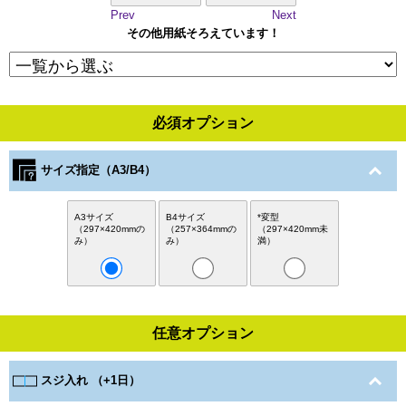
Prev
Next
その他用紙そろえています！
必須オプション
サイズ指定（A3/B4）
A3サイズ
B4サイズ
*変型
（297×420mmの
（257×364mmの
（297×420mm未
み）
み）
満）
任意オプション
スジ入れ （+1日）