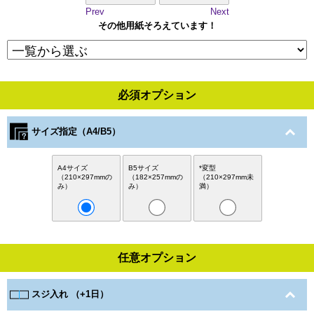
Prev
Next
その他用紙そろえています！
必須オプション
サイズ指定（A4/B5）
A4サイズ
B5サイズ
*変型
（210×297mmの
（182×257mmの
（210×297mm未
み）
み）
満）
任意オプション
スジ入れ （+1日）