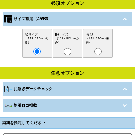
必須オプション
サイズ指定（A5/B6）
A5サイズ
B6サイズ
*変型
（148×210mmの
（128×182mmの
（148×210mm未
み）
み）
満）
任意オプション
お急ぎデータチェック
割引ロゴ掲載
納期を指定してください