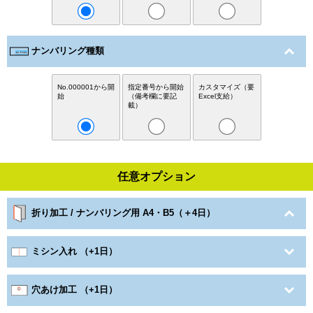
ナンバリング種類
No.000001から開
指定番号から開始
カスタマイズ（要
始
（備考欄に要記
Excel支給）
載）
任意オプション
折り加工 / ナンバリング用 A4・B5（＋4日）
ミシン入れ （+1日）
穴あけ加工 （+1日）