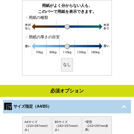
用紙がよく分からない人も、
このバーで用紙を表示できます。
・用紙の種類
・用紙の厚さの目安
なし
必須オプション
サイズ指定（A4/B5）
A4サイズ
B5サイズ
*変型
（210×297mmの
（182×257mmの
（210×297mm未
み）
み）
満）