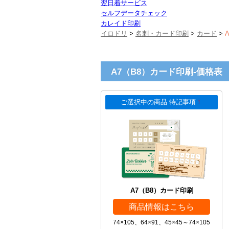
翌日着サービス
セルフデータチェック
カレイド印刷
イロドリ
>
名刺・カード印刷
>
カード
>
A7（B8）カード印刷-価格表
ご選択中の商品 特記事項
！
A7（B8）カード印刷
商品情報はこちら
74×105、64×91、45×45～74×105