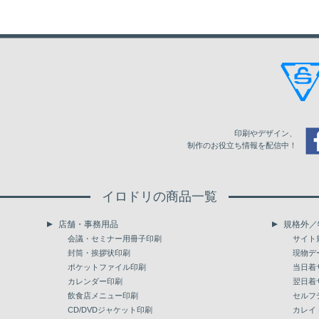
8,500
33,339
35,994
40,781
9,000
35,236
38,000
43,073
9,500
37,115
40,008
45,365
10,000
38,996
42,031
47,639
10,500
40,513
43,641
49,489
印刷やデザイン、
11,000
42,031
45,238
51,321
制作のお役立ち情報を配信中！
11,500
43,546
46,849
53,155
イロドリの商品一覧
12,000
45,049
48,461
54,987
店舗・事務用品
規格外／
12,500
46,566
50,074
56,820
会議・セミナー用冊子印刷
サイト
封筒・挨拶状印刷
現物デ
13,000
48,082
51,684
58,654
ポケットファイル印刷
当日着
カレンダー印刷
翌日着
13,500
49,600
53,297
60,503
飲食店メニュー印刷
セルフ
14,000
CD/DVDジャケット印刷
51,100
54,909
62,335
カレイ