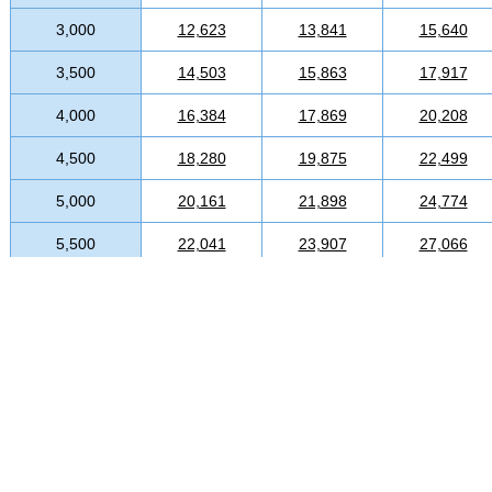
3,000
12,623
13,841
15,640
3,500
14,503
15,863
17,917
4,000
16,384
17,869
20,208
4,500
18,280
19,875
22,499
5,000
20,161
21,898
24,774
5,500
22,041
23,907
27,066
6,000
23,922
25,929
29,357
6,500
25,818
27,935
31,632
7,000
27,698
29,942
33,925
7,500
29,580
31,964
36,215
8,000
31,458
33,972
38,506