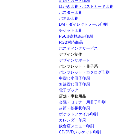
名刺・カード印刷
はがき印刷・ポストカード印刷
ポスター印刷
パネル印刷
DM・ダイレクトメール印刷
チケット印刷
FSC®森林認証印刷
RGB対応商品
ポスティングサービス
デザイン制作
デザインサポート
パンフレット・冊子系
パンフレット・カタログ印刷
中綴じ小冊子印刷
無線綴じ冊子印刷
電子ブック
店舗・事務用品
会議・セミナー用冊子印刷
封筒・挨拶状印刷
ポケットファイル印刷
カレンダー印刷
飲食店メニュー印刷
CD/DVDジャケット印刷