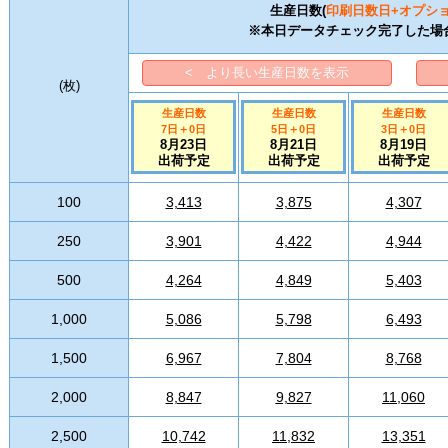
生産日数(
印刷日数
日+オプシ
※本日データチェック完了した場
< より長い生産日数を表示
(
枚
)
生産日数
生産日数
生産日数
7日
＋
0
日
5日
＋
0
日
3日
＋
0
日
8月23日
8月21日
8月19日
出荷予定
出荷予定
出荷予定
100
3,413
3,875
4,307
250
3,901
4,422
4,944
500
4,264
4,849
5,403
1,000
5,086
5,798
6,493
1,500
6,967
7,804
8,768
2,000
8,847
9,827
11,060
2,500
10,742
11,832
13,351