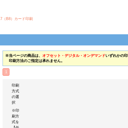
A7（B8）カード印刷
※当ページの商品は、
オフセット・デジタル・オンデマンド
いずれかの印
印刷方法のご指定は承れません。
1
印刷
方式
の選
択
※印
刷方
式を
【任