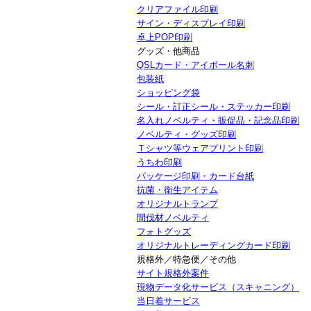
クリアファイル印刷
サイン・ディスプレイ印刷
卓上POP印刷
グッズ・他商品
QSLカード・アイボール名刺
包装紙
ショッピング袋
シール・訂正シール・ステッカー印刷
名入れノベルティ・販促品・記念品印刷
ノベルティ・グッズ印刷
Ｔシャツ等ウェアプリント印刷
うちわ印刷
パッケージ印刷・カード台紙
抗菌・衛生アイテム
オリジナルトランプ
間伐材ノベルティ
フォトグッズ
オリジナルトレーディングカード印刷
規格外／特急便／その他
サイト規格外案件
現物データ化サービス（スキャニング）
当日着サービス