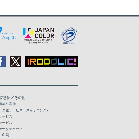
47,892
57,262
50,579
60,486
53,265
63,694
55,952
66,918
58,116
69,494
60,265
72,069
62,430
74,644
64,579
77,220
特急便／その他
66,743
79,797
規格外案件
ータ化サービス（スキャニング）
68,908
82,372
サービス
サービス
71,058
84,964
データチェック
ド印刷
73,222
87,539