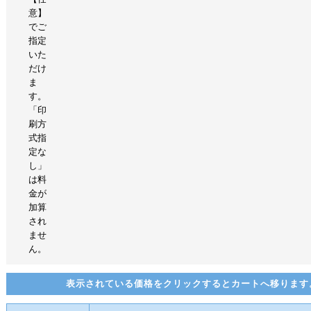
意】
でご
指定
いた
だけ
ま
す。
「印
刷方
式指
定な
し」
は料
金が
加算
され
ませ
ん。
表示されている価格をクリックするとカートへ移ります