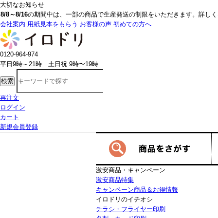
大切なお知らせ
8/8～8/16
の期間中は、一部の商品で生産発送の制限をいただきます。詳しく
会社案内
用紙見本をもらう
お客様の声
初めての方へ
0120-964-974
平日9時～21時 土日祝 9時〜19時
検索
再注文
ログイン
カート
新規会員登録
激安商品・キャンペーン
激安商品特集
キャンペーン商品＆お得情報
イロドリのイチオシ
チラシ・フライヤー印刷