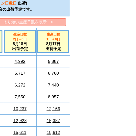
ョン日数
日
出荷)
合の出荷予定です。
より短い生産日数を表示 >
生産日数
生産日数
2日
＋
0
日
1日
＋
0
日
8月18日
8月17日
出荷予定
出荷予定
4,992
5,887
5,717
6,760
6,272
7,440
7,550
8,957
10,237
12,166
12,923
15,387
15,611
18,612