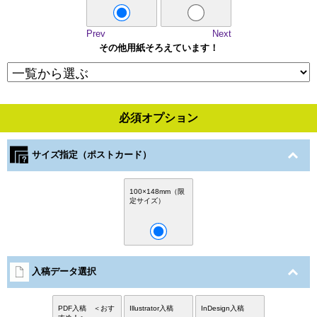
Prev
Next
その他用紙そろえています！
必須オプション
サイズ指定（ポストカード）
100×148mm（限
定サイズ）
入稿データ選択
PDF入稿 ＜おす
Illustrator入稿
InDesign入稿