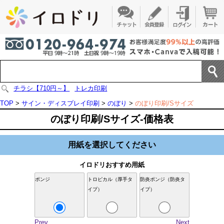
チラシ【710円～】
トレカ印刷
TOP
>
サイン・ディスプレイ印刷
>
のぼり
>
のぼり印刷/Sサイズ
のぼり印刷/Sサイズ-価格表
用紙を選択してください
イロドリおすすめ用紙
ポンジ
トロピカル（厚手タ
防炎ポンジ（防炎タ
イプ）
イプ）
Prev
Next