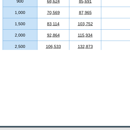
900
68,624
85,691
1,000
70,569
87,965
1,500
83,114
103,752
2,000
92,864
115,934
2,500
106,533
132,873
3,000
116,614
145,389
3,500
125,904
156,781
4,000
134,519
167,511
4,500
143,652
178,745
5,000
152,420
189,807
5,500
162,518
6,000
172,757