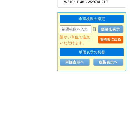
W210×H148～W297×H210
希望枚数の指定
冊
細かい単位で注文
いただけます。
単価表示の切替