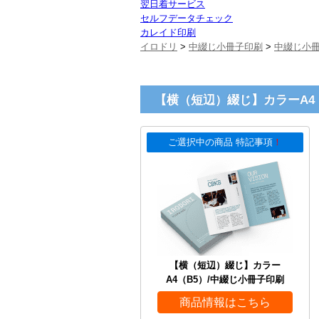
翌日着サービス
セルフデータチェック
カレイド印刷
イロドリ
>
中綴じ小冊子印刷
>
中綴じ小
【横（短辺）綴じ】カラーA4
ご選択中の商品 特記事項
！
【横（短辺）綴じ】カラー
A4（B5）/中綴じ小冊子印刷
商品情報はこちら