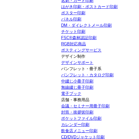
名刺・カード印刷
はがき印刷・ポストカード印刷
ポスター印刷
パネル印刷
DM・ダイレクトメール印刷
チケット印刷
FSC®森林認証印刷
RGB対応商品
ポスティングサービス
デザイン制作
デザインサポート
パンフレット・冊子系
パンフレット・カタログ印刷
中綴じ小冊子印刷
無線綴じ冊子印刷
電子ブック
店舗・事務用品
会議・セミナー用冊子印刷
封筒・挨拶状印刷
ポケットファイル印刷
カレンダー印刷
飲食店メニュー印刷
CD/DVDジャケット印刷