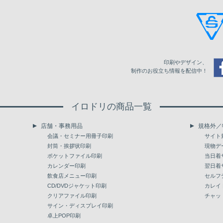
6,500
182,855
7,000
192,779
7,500
203,207
印刷やデザイン、
8,000
213,114
制作のお役立ち情報を配信中！
8,500
223,384
イロドリの商品一覧
9,000
233,293
店舗・事務用品
規格外／
9,500
243,722
会議・セミナー用冊子印刷
サイト
封筒・挨拶状印刷
現物デ
10,000
253,630
ポケットファイル印刷
当日着
カレンダー印刷
翌日着
飲食店メニュー印刷
セルフ
CD/DVDジャケット印刷
カレイ
クリアファイル印刷
チャッ
サイン・ディスプレイ印刷
卓上POP印刷