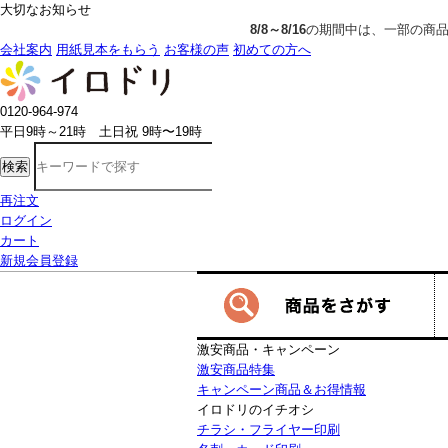
大切なお知らせ
8/8～8/16
の期間中は、一部の商品で生産発送の制限をいただきます。詳し
会社案内
用紙見本をもらう
お客様の声
初めての方へ
0120-964-974
平日9時～21時 土日祝 9時〜19時
検索
再注文
ログイン
カート
新規会員登録
激安商品・キャンペーン
激安商品特集
キャンペーン商品＆お得情報
イロドリのイチオシ
チラシ・フライヤー印刷