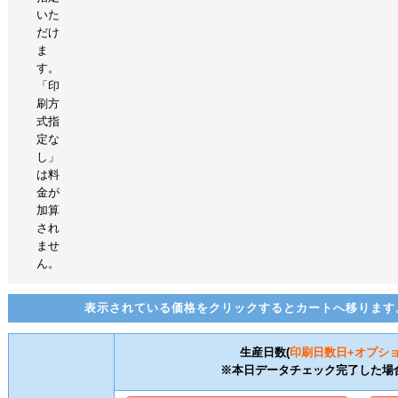
いた
だけ
ま
す。
「印
刷方
式指
定な
し」
は料
金が
加算
され
ませ
ん。
表示されている価格をクリックするとカートへ移ります
生産日数(
印刷日数
日+オプシ
※本日データチェック完了した場