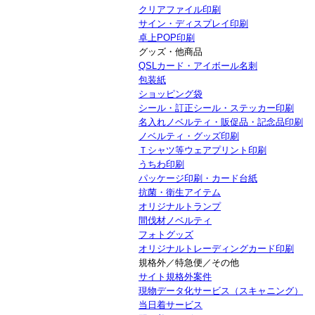
クリアファイル印刷
サイン・ディスプレイ印刷
卓上POP印刷
グッズ・他商品
QSLカード・アイボール名刺
包装紙
ショッピング袋
シール・訂正シール・ステッカー印刷
名入れノベルティ・販促品・記念品印刷
ノベルティ・グッズ印刷
Ｔシャツ等ウェアプリント印刷
うちわ印刷
パッケージ印刷・カード台紙
抗菌・衛生アイテム
オリジナルトランプ
間伐材ノベルティ
フォトグッズ
オリジナルトレーディングカード印刷
規格外／特急便／その他
サイト規格外案件
現物データ化サービス（スキャニング）
当日着サービス