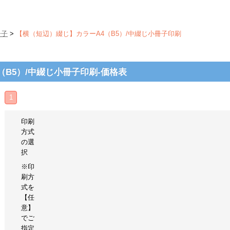
冊子
>
【横（短辺）綴じ】カラーA4（B5）/中綴じ小冊子印刷
（B5）/中綴じ小冊子印刷-価格表
1
印刷
方式
の選
択
※印
刷方
式を
【任
意】
でご
指定