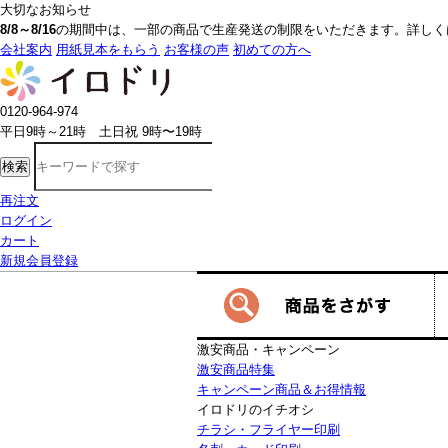
大切なお知らせ
8/8～8/16
の期間中は、一部の商品で生産発送の制限をいただきます。詳しく
会社案内
用紙見本をもらう
お客様の声
初めての方へ
0120-964-974
平日9時～21時 土日祝 9時〜19時
検索
再注文
ログイン
カート
新規会員登録
激安商品・キャンペーン
激安商品特集
キャンペーン商品＆お得情報
イロドリのイチオシ
チラシ・フライヤー印刷