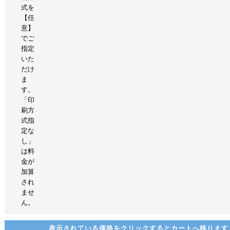
式を
【任
意】
でご
指定
いた
だけ
ま
す。
「印
刷方
式指
定な
し」
は料
金が
加算
され
ませ
ん。
表示されている価格をクリックするとカートへ移ります