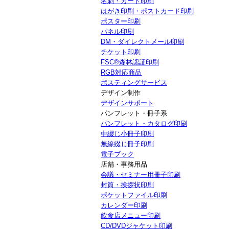
名刺・カード印刷
はがき印刷・ポストカード印刷
ポスター印刷
パネル印刷
DM・ダイレクトメール印刷
チケット印刷
FSC®森林認証印刷
RGB対応商品
ポスティングサービス
デザイン制作
デザインサポート
パンフレット・冊子系
パンフレット・カタログ印刷
中綴じ小冊子印刷
無線綴じ冊子印刷
電子ブック
店舗・事務用品
会議・セミナー用冊子印刷
封筒・挨拶状印刷
ポケットファイル印刷
カレンダー印刷
飲食店メニュー印刷
CD/DVDジャケット印刷