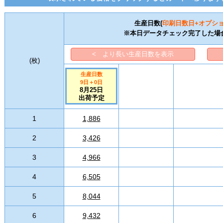
生産日数(
印刷日数
日+オプシ
※本日データチェック完了した場
< より長い生産日数を表示
(
枚
)
生産日数
9日
＋
0
日
8月25日
出荷予定
1
1,886
2
3,426
3
4,966
4
6,505
5
8,044
6
9,432