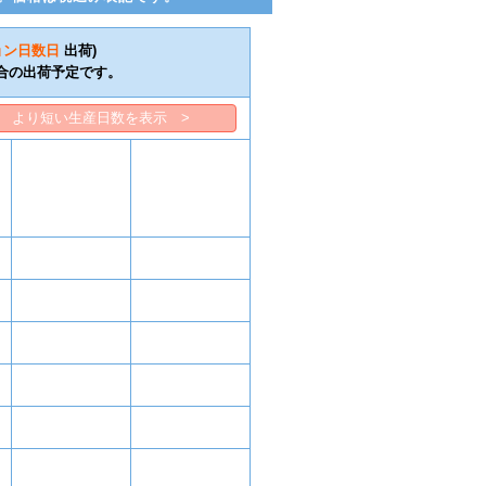
ョン日数
日
出荷)
合の出荷予定です。
より短い生産日数を表示 >