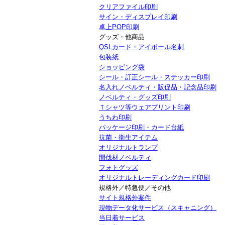
クリアファイル印刷
サイン・ディスプレイ印刷
卓上POP印刷
グッズ・他商品
QSLカード・アイボール名刺
包装紙
ショッピング袋
シール・訂正シール・ステッカー印刷
名入れノベルティ・販促品・記念品印刷
ノベルティ・グッズ印刷
Ｔシャツ等ウェアプリント印刷
うちわ印刷
パッケージ印刷・カード台紙
抗菌・衛生アイテム
オリジナルトランプ
間伐材ノベルティ
フォトグッズ
オリジナルトレーディングカード印刷
規格外／特急便／その他
サイト規格外案件
現物データ化サービス（スキャニング）
当日着サービス