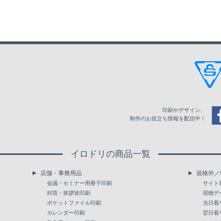
18
26,064
19
27,450
20
28,836
21
30,222
22
31,608
23
32,994
印刷やデザイン、
24
34,380
制作のお役立ち情報を配信中！
25
35,766
イロドリの商品一覧
26
37,152
店舗・事務用品
規格外／
27
38,538
会議・セミナー用冊子印刷
サイト
封筒・挨拶状印刷
現物デ
28
39,924
ポケットファイル印刷
当日着
カレンダー印刷
翌日着
29
41,310