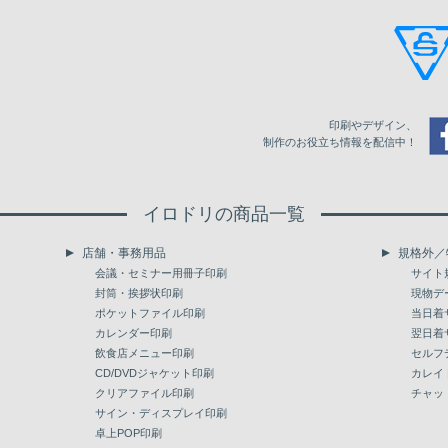
200
372,638
210
390,907
220
408,703
印刷やデザイン、
230
426,322
制作のお役立ち情報を配信中！
240
444,797
イロドリの商品一覧
250
462,859
店舗・事務用品
規格外／
260
480,368
会議・セミナー用冊子印刷
サイト
封筒・挨拶状印刷
現物デ
270
491,902
ポケットファイル印刷
当日着
カレンダー印刷
翌日着
280
510,033
飲食店メニュー印刷
セルフ
290
CD/DVDジャケット印刷
528,184
カレイ
クリアファイル印刷
チャッ
300
546,382
サイン・ディスプレイ印刷
卓上POP印刷