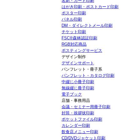
名刺・カード印刷
はがき印刷・ポストカード印刷
ポスター印刷
パネル印刷
DM・ダイレクトメール印刷
チケット印刷
FSC®森林認証印刷
RGB対応商品
ポスティングサービス
デザイン制作
デザインサポート
パンフレット・冊子系
パンフレット・カタログ印刷
中綴じ小冊子印刷
無線綴じ冊子印刷
電子ブック
店舗・事務用品
会議・セミナー用冊子印刷
封筒・挨拶状印刷
ポケットファイル印刷
カレンダー印刷
飲食店メニュー印刷
CD/DVDジャケット印刷