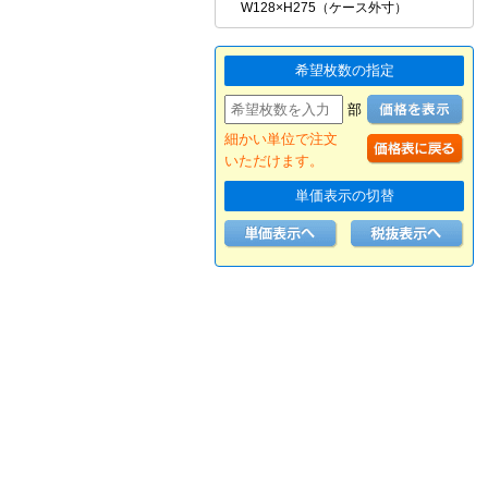
W128×H275（ケース外寸）
希望枚数の指定
部
細かい単位で注文
いただけます。
単価表示の切替