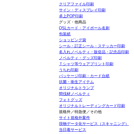
クリアファイル印刷
サイン・ディスプレイ印刷
卓上POP印刷
グッズ・他商品
QSLカード・アイボール名刺
包装紙
ショッピング袋
シール・訂正シール・ステッカー印刷
名入れノベルティ・販促品・記念品印刷
ノベルティ・グッズ印刷
Ｔシャツ等ウェアプリント印刷
うちわ印刷
パッケージ印刷・カード台紙
抗菌・衛生アイテム
オリジナルトランプ
間伐材ノベルティ
フォトグッズ
オリジナルトレーディングカード印刷
規格外／特急便／その他
サイト規格外案件
現物データ化サービス（スキャニング）
当日着サービス