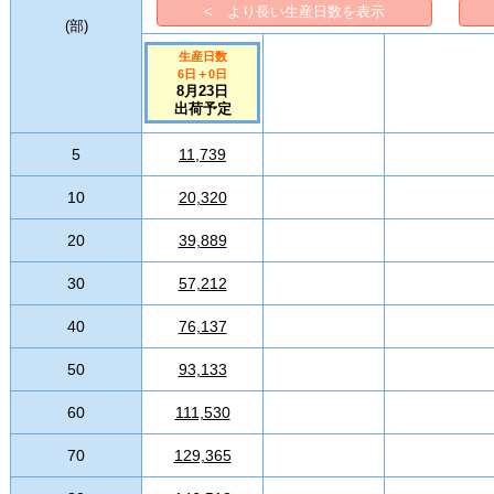
< より長い生産日数を表示
(
部
)
生産日数
6日
＋
0
日
8月23日
出荷予定
5
11,739
10
20,320
20
39,889
30
57,212
40
76,137
50
93,133
60
111,530
70
129,365