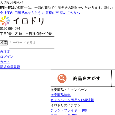
大切なお知らせ
8/8～8/16
の期間中は、一部の商品で生産発送の制限をいただきます。詳しく
会社案内
用紙見本をもらう
お客様の声
初めての方へ
0120-964-974
平日9時～21時 土日祝 9時〜19時
検索
再注文
ログイン
カート
新規会員登録
激安商品・キャンペーン
激安商品特集
キャンペーン商品＆お得情報
イロドリのイチオシ
チラシ・フライヤー印刷