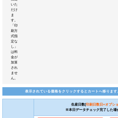
いた
だけ
ま
す。
「印
刷方
式指
定な
し」
は料
金が
加算
され
ませ
ん。
表示されている価格をクリックするとカートへ移ります
生産日数(
印刷日数
日+オプシ
※本日データチェック完了した場