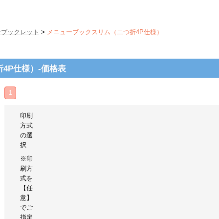
ーブックレット
>
メニューブックスリム（二つ折4P仕様）
4P仕様）-価格表
1
印刷
方式
の選
択
※印
刷方
式を
【任
意】
でご
指定