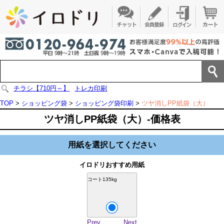
チラシ【710円～】
トレカ印刷
TOP
>
ショッピング袋
>
ショッピング袋印刷
>
ツヤ消しPP紙袋（大）
ツヤ消しPP紙袋（大）-価格表
用紙を選択してください
イロドリおすすめ用紙
コート135kg
Prev
Next