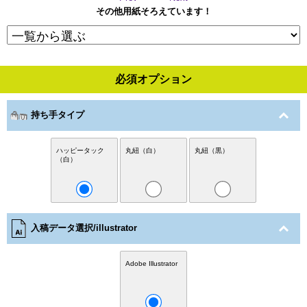
その他用紙そろえています！
必須オプション
持ち手タイプ
ハッピータック
丸紐（白）
丸紐（黒）
（白）
入稿データ選択/illustrator
Adobe Illustrator