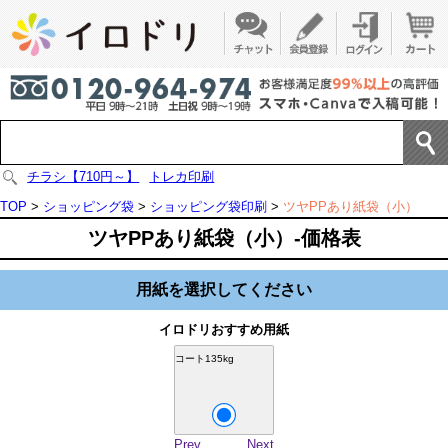
チラシ【710円～】
トレカ印刷
TOP
>
ショッピング袋
>
ショッピング袋印刷
>
ツヤPPあり紙袋（小）
ツヤPPあり紙袋（小）-価格表
用紙を選択してください
イロドリおすすめ用紙
コート135kg
Prev
Next