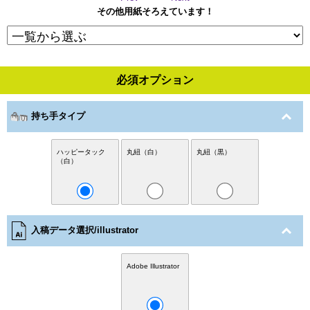
その他用紙そろえています！
必須オプション
持ち手タイプ
ハッピータック
丸紐（白）
丸紐（黒）
（白）
入稿データ選択/illustrator
Adobe Illustrator