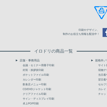
21
18,018
18,381
18,744
22
18,876
19,239
19,624
23
19,734
20,119
20,515
印刷やデザイン、
24
20,559
20,977
21,384
制作のお役立ち情報を配信中！
25
21,406
21,835
22,264
イロドリの商品一覧
26
22,242
22,671
23,100
店舗・事務用品
規格外／
27
23,067
23,518
23,980
会議・セミナー用冊子印刷
サイト
封筒・挨拶状印刷
現物デ
28
23,892
24,354
24,838
ポケットファイル印刷
当日着
カレンダー印刷
翌日着
29
24,706
25,179
25,674
飲食店メニュー印刷
セルフ
30
CD/DVDジャケット印刷
25,509
26,004
26,532
カレイ
クリアファイル印刷
チャッ
31
26,301
26,851
27,357
サイン・ディスプレイ印刷
卓上POP印刷