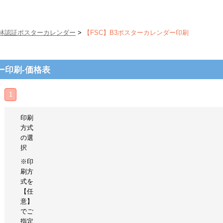
森林認証ポスターカレンダー
>
【FSC】B3ポスターカレンダー印刷
ー印刷-価格表
1
印刷
方式
の選
択
※印
刷方
式を
【任
意】
でご
指定