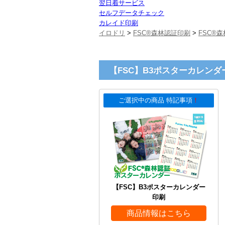
翌日着サービス
セルフデータチェック
カレイド印刷
イロドリ
>
FSC®森林認証印刷
>
FSC®
【FSC】B3ポスターカレンダ
ご選択中の商品 特記事項
！
【FSC】B3ポスターカレンダー
印刷
商品情報はこちら