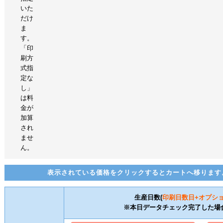
いた
だけ
ま
す。
「印
刷方
式指
定な
し」
は料
金が
加算
され
ませ
ん。
表示されている価格をクリックするとカートへ移ります
生産日数(
印刷日数
日+オプシ
※本日データチェック完了した場