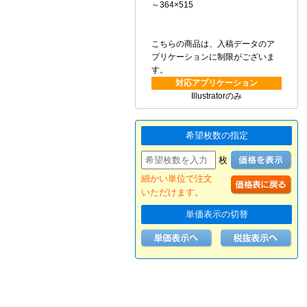
～364×515
こちらの商品は、入稿データのア
プリケーションに制限がございま
す。
対応アプリケーション
Illustratorのみ
希望枚数の指定
枚
細かい単位で注文
いただけます。
単価表示の切替