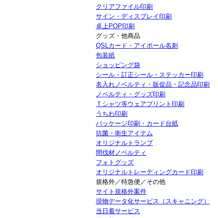
クリアファイル印刷
サイン・ディスプレイ印刷
卓上POP印刷
グッズ・他商品
QSLカード・アイボール名刺
包装紙
ショッピング袋
シール・訂正シール・ステッカー印刷
名入れノベルティ・販促品・記念品印刷
ノベルティ・グッズ印刷
Ｔシャツ等ウェアプリント印刷
うちわ印刷
パッケージ印刷・カード台紙
抗菌・衛生アイテム
オリジナルトランプ
間伐材ノベルティ
フォトグッズ
オリジナルトレーディングカード印刷
規格外／特急便／その他
サイト規格外案件
現物データ化サービス（スキャニング）
当日着サービス