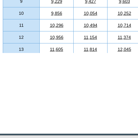
9
9,229
9,427
9,603
10
9,856
10,054
10,252
11
10,296
10,494
10,714
12
10,956
11,154
11,374
13
11,605
11,814
12,045
14
12,265
12,507
12,738
15
13,794
14,080
14,322
16
14,476
14,740
15,037
17
15,147
15,444
15,763
18
15,807
16,126
16,434
19
16,467
16,786
17,127
20
17,182
17,512
17,842