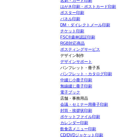
名刺・カード印刷
はがき印刷・ポストカード印刷
ポスター印刷
パネル印刷
DM・ダイレクトメール印刷
チケット印刷
FSC®森林認証印刷
RGB対応商品
ポスティングサービス
デザイン制作
デザインサポート
パンフレット・冊子系
パンフレット・カタログ印刷
中綴じ小冊子印刷
無線綴じ冊子印刷
電子ブック
店舗・事務用品
会議・セミナー用冊子印刷
封筒・挨拶状印刷
ポケットファイル印刷
カレンダー印刷
飲食店メニュー印刷
CD/DVDジャケット印刷