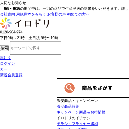
大切なお知らせ
8/8～8/16
の期間中は、一部の商品で生産発送の制限をいただきます。詳しく
会社案内
用紙見本をもらう
お客様の声
初めての方へ
0120-964-974
平日9時～21時 土日祝 9時〜19時
検索
再注文
ログイン
カート
新規会員登録
激安商品・キャンペーン
激安商品特集
キャンペーン商品＆お得情報
イロドリのイチオシ
チラシ・フライヤー印刷