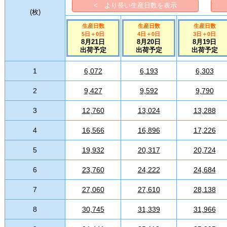
< より長い生産日数を表示
(
枚
)
生産日数
生産日数
生産日数
5日
＋
0
日
4日
＋
0
日
3日
＋
0
日
8月21日
8月20日
8月19日
出荷予定
出荷予定
出荷予定
1
6,072
6,193
6,303
2
9,427
9,592
9,790
3
12,760
13,024
13,288
4
16,566
16,896
17,226
5
19,932
20,317
20,724
6
23,760
24,222
24,684
7
27,060
27,610
28,138
8
30,745
31,339
31,966