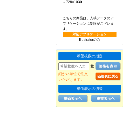
～728×1030
こちらの商品は、入稿データのア
プリケーションに制限がございま
す。
対応アプリケーション
Illustratorのみ
希望枚数の指定
枚
細かい単位で注文
いただけます。
単価表示の切替