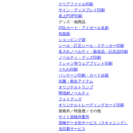
クリアファイル印刷
サイン・ディスプレイ印刷
卓上POP印刷
グッズ・他商品
QSLカード・アイボール名刺
包装紙
ショッピング袋
シール・訂正シール・ステッカー印刷
名入れノベルティ・販促品・記念品印刷
ノベルティ・グッズ印刷
Ｔシャツ等ウェアプリント印刷
うちわ印刷
パッケージ印刷・カード台紙
抗菌・衛生アイテム
オリジナルトランプ
間伐材ノベルティ
フォトグッズ
オリジナルトレーディングカード印刷
規格外／特急便／その他
サイト規格外案件
現物データ化サービス（スキャニング）
当日着サービス