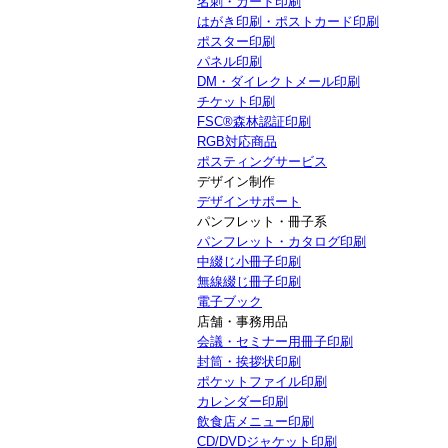
名刺・カード印刷
はがき印刷・ポストカード印刷
ポスター印刷
パネル印刷
DM・ダイレクトメール印刷
チケット印刷
FSC®森林認証印刷
RGB対応商品
ポスティングサービス
デザイン制作
デザインサポート
パンフレット・冊子系
パンフレット・カタログ印刷
中綴じ小冊子印刷
無線綴じ冊子印刷
電子ブック
店舗・事務用品
会議・セミナー用冊子印刷
封筒・挨拶状印刷
ポケットファイル印刷
カレンダー印刷
飲食店メニュー印刷
CD/DVDジャケット印刷