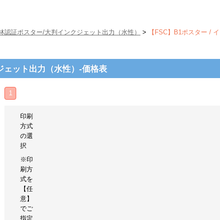
森林認証ポスター/大判インクジェット出力（水性）
>
【FSC】B1ポスター / イ
ンクジェット出力（水性）-価格表
1
印刷
方式
の選
択
※印
刷方
式を
【任
意】
でご
指定