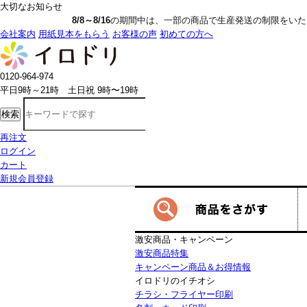
大切なお知らせ
8/8～8/16
の期間中は、一部の商品で生産発送の制限をいただきます。詳しく
会社案内
用紙見本をもらう
お客様の声
初めての方へ
0120-964-974
平日9時～21時 土日祝 9時〜19時
検索
再注文
ログイン
カート
新規会員登録
激安商品・キャンペーン
激安商品特集
キャンペーン商品＆お得情報
イロドリのイチオシ
チラシ・フライヤー印刷