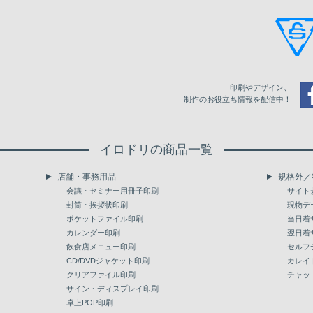
21
75,361
76,824
78,342
22
78,936
80,509
82,071
23
82,500
84,150
85,822
印刷やデザイン、
24
86,064
87,780
89,518
制作のお役立ち情報を配信中！
25
89,617
91,410
93,214
イロドリの商品一覧
26
93,192
95,040
96,910
店舗・事務用品
規格外／
27
96,745
98,659
100,606
会議・セミナー用冊子印刷
サイト
封筒・挨拶状印刷
現物デ
28
100,254
102,256
104,247
ポケットファイル印刷
当日着
カレンダー印刷
翌日着
29
103,785
105,853
107,932
飲食店メニュー印刷
セルフ
30
CD/DVDジャケット印刷
107,305
109,428
111,595
カレイ
クリアファイル印刷
チャッ
31
110,814
113,025
115,236
サイン・ディスプレイ印刷
卓上POP印刷