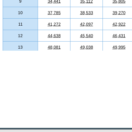
9
34,441
35,112
35,805
10
37,785
38,533
39,270
11
41,272
42,097
42,922
12
44,638
45,540
46,431
13
48,081
49,038
49,995
14
51,612
52,635
53,680
15
54,945
56,034
57,156
16
58,311
59,488
60,643
17
61,677
62,920
64,152
18
65,032
66,319
67,639
19
68,376
69,729
71,104
20
71,742
73,183
74,613