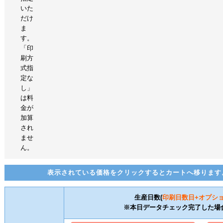
いた
だけ
ま
す。
「印
刷方
式指
定な
し」
は料
金が
加算
され
ませ
ん。
表示されている価格をクリックするとカートへ移ります
生産日数(
印刷日数
日+オプシ
※本日データチェック完了した場