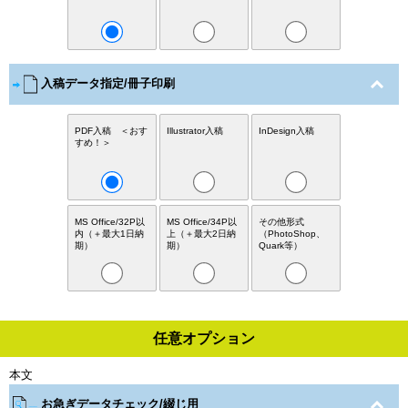
入稿データ指定/冊子印刷
PDF入稿 ＜おす
Illustrator入稿
InDesign入稿
すめ！＞
MS Office/32P以
MS Office/34P以
その他形式
内（＋最大1日納
上（＋最大2日納
（PhotoShop、
期）
期）
Quark等）
任意オプション
本文
お急ぎデータチェック/綴じ用