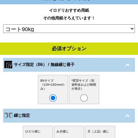
イロドリおすすめ用紙
その他用紙そろえています！
必須オプション
サイズ指定（B6） / 無線綴じ冊子
B6サイズ
*変型サイズ（別
（128×182mmの
途料金および納期
み）
が発生）
綴じ指定
ひだり綴じ
みぎ綴じ
天（上辺）綴じ