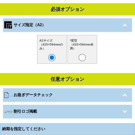
必須オプション
サイズ指定（A2）
A2サイズ
*変型
（420×594mmの
（420×594mm未
み）
満）
任意オプション
お急ぎデータチェック
割引ロゴ掲載
納期を指定してください