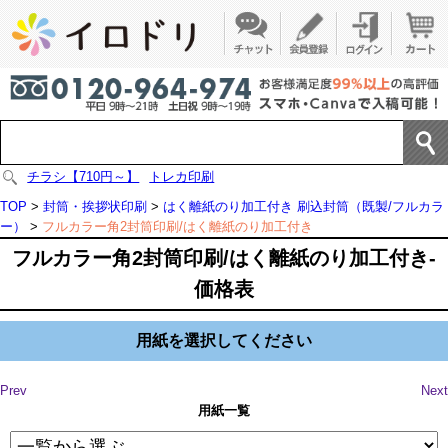
チラシ【710円～】
トレカ印刷
TOP
>
封筒・挨拶状印刷
>
はく離紙のり加工付き 刷込封筒（既製/フルカラ
ー）
>
フルカラー角2封筒印刷/はく離紙のり加工付き
フルカラー角2封筒印刷/はく離紙のり加工付き-
価格表
用紙を選択してください
Prev
Next
用紙一覧