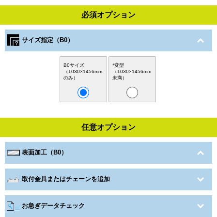
必須オプション
サイズ指定（B0）
B0サイズ
*変型
（1030×1456mm
（1030×1456mm
のみ）
未満）
任意オプション
表面加工（B0）
取付金具またはチェーンを追加
お急ぎデータチェック