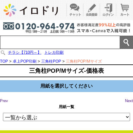
チラシ【710円～】
トレカ印刷
TOP
>
卓上POP印刷
>
三角柱POP
>
三角柱POP/Mサイズ
三角柱POP/Mサイズ-価格表
用紙を選択してください
Prev
Next
用紙一覧