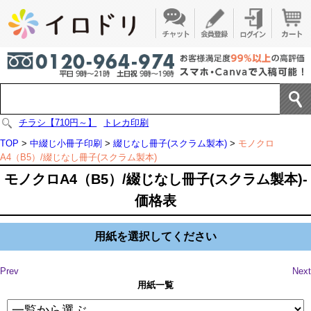
チラシ【710円～】
トレカ印刷
TOP
>
中綴じ小冊子印刷
>
綴じなし冊子(スクラム製本)
>
モノクロ
A4（B5）/綴じなし冊子(スクラム製本)
モノクロA4（B5）/綴じなし冊子(スクラム製本)-
価格表
用紙を選択してください
Prev
Next
用紙一覧