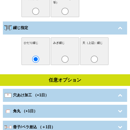
等）
綴じ指定
ひだり綴じ
みぎ綴じ
天（上辺）綴じ
任意オプション
穴あけ加工 （+1日）
角丸 （+1日）
冊子/ペラ差込 （＋1日）