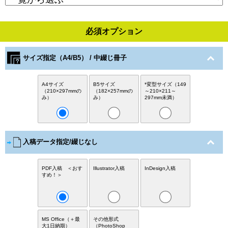
必須オプション
サイズ指定（A4/B5） / 中綴じ冊子
A4サイズ
B5サイズ
*変型サイズ（149
（210×297mmの
（182×257mmの
～210×211～
み）
み）
297mm未満）
入稿データ指定/綴じなし
PDF入稿 ＜おす
Illustrator入稿
InDesign入稿
すめ！＞
MS Office（＋最
その他形式
大1日納期）
（PhotoShop