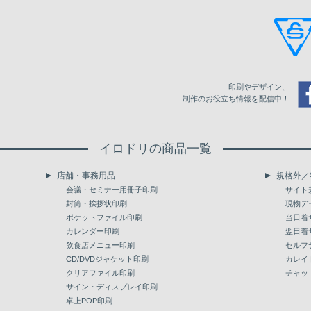
6,500
75,166
76,147
77,283
7,000
78,911
80,050
81,012
7,500
82,640
83,779
84,915
印刷やデザイン、
8,000
86,386
87,523
88,661
制作のお役立ち情報を配信中！
8,500
90,635
91,774
92,912
イロドリの商品一覧
9,000
94,365
95,504
96,640
店舗・事務用品
規格外／
9,500
97,952
99,248
100,544
会議・セミナー用冊子印刷
サイト
封筒・挨拶状印刷
現物デ
10,000
101,855
102,993
104,289
ポケットファイル印刷
当日着
カレンダー印刷
翌日着
飲食店メニュー印刷
セルフ
CD/DVDジャケット印刷
カレイ
クリアファイル印刷
チャッ
サイン・ディスプレイ印刷
卓上POP印刷