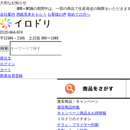
大切なお知らせ
8/8～8/16
の期間中は、一部の商品で生産発送の制限をいただきます。詳しく
会社案内
用紙見本をもらう
お客様の声
初めての方へ
0120-964-974
平日9時～21時 土日祝 9時〜19時
検索
再注文
ログイン
カート
新規会員登録
激安商品・キャンペーン
激安商品特集
キャンペーン商品＆お得情報
イロドリのイチオシ
チラシ・フライヤー印刷