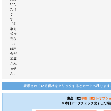
いた
だけ
ま
す。
「印
刷方
式指
定な
し」
は料
金が
加算
され
ませ
ん。
表示されている価格をクリックするとカートへ移ります
生産日数(
印刷日数
日+オプシ
※本日データチェック完了した場