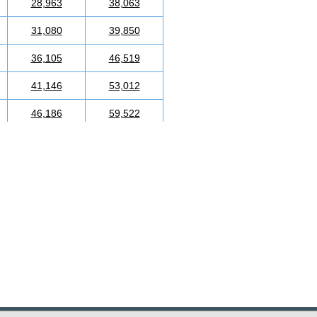
28,963
38,063
31,080
39,850
36,105
46,519
41,146
53,012
46,186
59,522
51,733
66,697
57,752
70,427
63,773
74,329
69,620
77,899
75,625
81,645
79,227
84,601