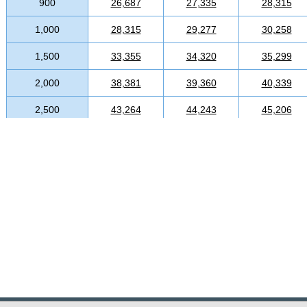
900
26,687
27,335
28,315
1,000
28,315
29,277
30,258
1,500
33,355
34,320
35,299
2,000
38,381
39,360
40,339
2,500
43,264
44,243
45,206
3,000
48,809
49,790
50,769
3,500
52,554
53,534
54,340
4,000
56,283
57,262
58,243
4,500
59,870
60,835
61,813
5,000
63,599
64,421
65,386
5,500
67,851
68,829
69,809
6,000
71,437
72,574
73,539