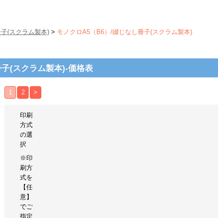
子(スクラム製本)
>
モノクロA5（B6）/綴じなし冊子(スクラム製本)
冊子(スクラム製本)-価格表
1
2
>
印刷
方式
の選
択
※印
刷方
式を
【任
意】
でご
指定