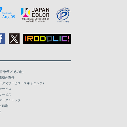
88,503
94,190
98,569
102,962
108,017
112,411
特急便／その他
117,119
規格外案件
ータ化サービス（スキャニング）
121,512
サービス
サービス
データチェック
ド印刷
ト