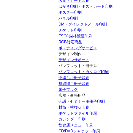
名刺・カード印刷
はがき印刷・ポストカード印刷
ポスター印刷
パネル印刷
DM・ダイレクトメール印刷
チケット印刷
FSC®森林認証印刷
RGB対応商品
ポスティングサービス
デザイン制作
デザインサポート
パンフレット・冊子系
パンフレット・カタログ印刷
中綴じ小冊子印刷
無線綴じ冊子印刷
電子ブック
店舗・事務用品
会議・セミナー用冊子印刷
封筒・挨拶状印刷
ポケットファイル印刷
カレンダー印刷
飲食店メニュー印刷
CD/DVDジャケット印刷