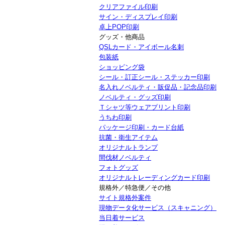
クリアファイル印刷
サイン・ディスプレイ印刷
卓上POP印刷
グッズ・他商品
QSLカード・アイボール名刺
包装紙
ショッピング袋
シール・訂正シール・ステッカー印刷
名入れノベルティ・販促品・記念品印刷
ノベルティ・グッズ印刷
Ｔシャツ等ウェアプリント印刷
うちわ印刷
パッケージ印刷・カード台紙
抗菌・衛生アイテム
オリジナルトランプ
間伐材ノベルティ
フォトグッズ
オリジナルトレーディングカード印刷
規格外／特急便／その他
サイト規格外案件
現物データ化サービス（スキャニング）
当日着サービス