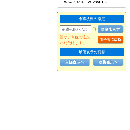
W148×H210、W128×H182
希望枚数の指定
冊
細かい単位で注文
いただけます。
単価表示の切替