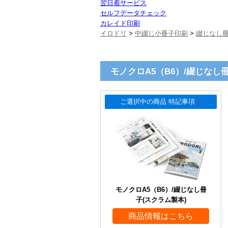
翌日着サービス
セルフデータチェック
カレイド印刷
イロドリ
>
中綴じ小冊子印刷
>
綴じなし冊
モノクロA5（B6）/綴じなし
ご選択中の商品 特記事項
！
モノクロA5（B6）/綴じなし冊
子(スクラム製本)
商品情報はこちら