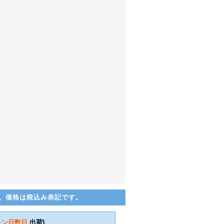
。価格は税込み表記です。
ョン日数
日
出荷)