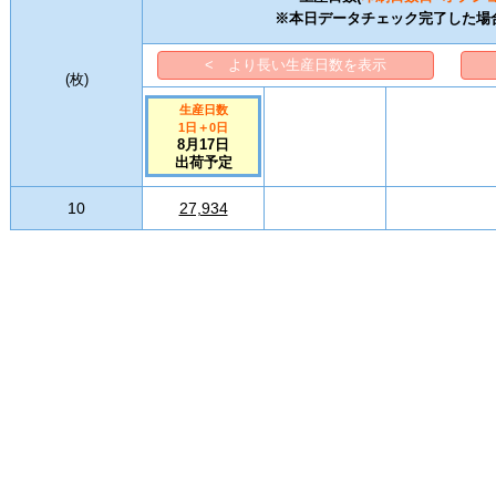
※本日データチェック完了した場
< より長い生産日数を表示
(
枚
)
生産日数
1日
＋
0
日
8月17日
出荷予定
10
27,934