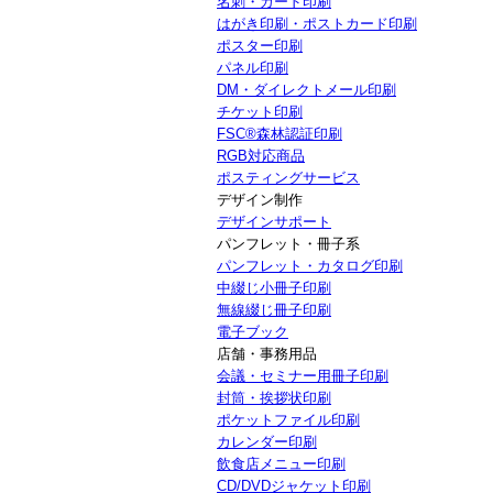
名刺・カード印刷
はがき印刷・ポストカード印刷
ポスター印刷
パネル印刷
DM・ダイレクトメール印刷
チケット印刷
FSC®森林認証印刷
RGB対応商品
ポスティングサービス
デザイン制作
デザインサポート
パンフレット・冊子系
パンフレット・カタログ印刷
中綴じ小冊子印刷
無線綴じ冊子印刷
電子ブック
店舗・事務用品
会議・セミナー用冊子印刷
封筒・挨拶状印刷
ポケットファイル印刷
カレンダー印刷
飲食店メニュー印刷
CD/DVDジャケット印刷