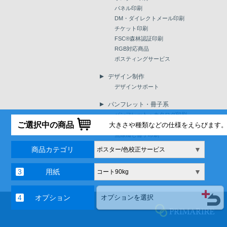
パネル印刷
DM・ダイレクトメール印刷
チケット印刷
FSC®森林認証印刷
RGB対応商品
ポスティングサービス
デザイン制作
デザインサポート
パンフレット・冊子系
パンフレット・カタログ印刷
ご選択中の商品
大きさや種類などの仕様をえらびます
中綴じ小冊子印刷
無線綴じ冊子印刷
電子ブック
商品カテゴリ
▼
ポスター/色校正サービス
用紙
▼
コート90kg
オプション
オプションを選択