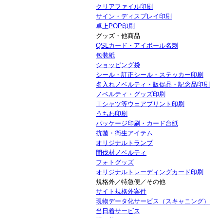
クリアファイル印刷
サイン・ディスプレイ印刷
卓上POP印刷
グッズ・他商品
QSLカード・アイボール名刺
包装紙
ショッピング袋
シール・訂正シール・ステッカー印刷
名入れノベルティ・販促品・記念品印刷
ノベルティ・グッズ印刷
Ｔシャツ等ウェアプリント印刷
うちわ印刷
パッケージ印刷・カード台紙
抗菌・衛生アイテム
オリジナルトランプ
間伐材ノベルティ
フォトグッズ
オリジナルトレーディングカード印刷
規格外／特急便／その他
サイト規格外案件
現物データ化サービス（スキャニング）
当日着サービス