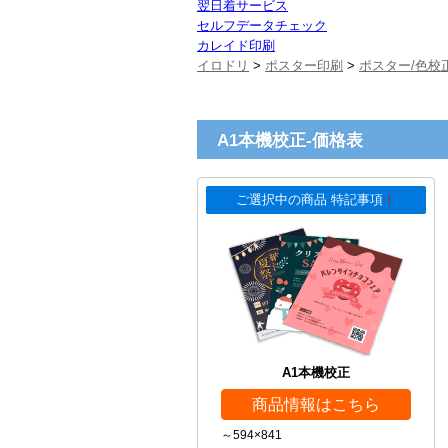
翌日着サービス
セルフデータチェック
カレイド印刷
イロドリ
>
ポスター印刷
>
ポスター/色校
A1本機校正-価格表
ご選択中の商品 特記事項
！
A1本機校正
商品情報はこちら
～594×841