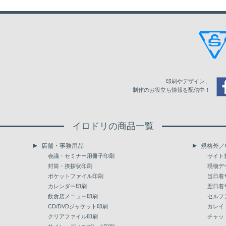
印刷やデザイン、
制作のお役立ち情報を配信中！
イロドリの商品一覧
店舗・事務用品
規格外／
会議・セミナー用冊子印刷
サイト
封筒・挨拶状印刷
現物デ
ポケットファイル印刷
当日着
カレンダー印刷
翌日着
飲食店メニュー印刷
セルフ
CD/DVDジャケット印刷
カレイ
クリアファイル印刷
チャッ