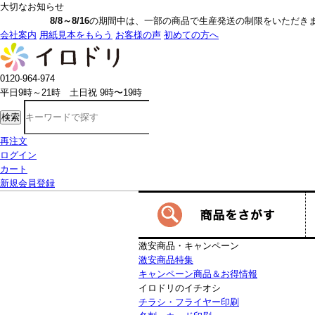
大切なお知らせ
8/8～8/16
の期間中は、一部の商品で生産発送の制限をいただきます。詳しく
会社案内
用紙見本をもらう
お客様の声
初めての方へ
0120-964-974
平日9時～21時 土日祝 9時〜19時
検索
再注文
ログイン
カート
新規会員登録
激安商品・キャンペーン
激安商品特集
キャンペーン商品＆お得情報
イロドリのイチオシ
チラシ・フライヤー印刷