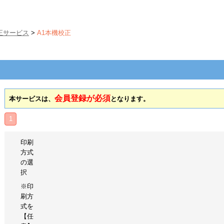
正サービス
>
A1本機校正
会員登録が必須
本サービスは、
となります。
1
印刷
方式
の選
択
※印
刷方
式を
【任