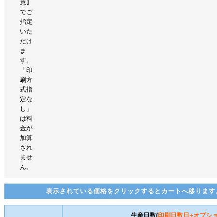
意】
でご
指定
いた
だけ
ま
す。
「印
刷方
式指
定な
し」
は料
金が
加算
され
ませ
ん。
表示されている価格をクリックするとカートへ移ります
生産日数(
印刷日数
日+オプシ