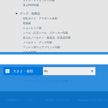
サイン・ディスプレイ印刷
卓上POP印刷
グッズ・他商品
QSLカード・アイボール名刺
包装紙
ショッピング袋
シール・訂正シール・ステッカー印刷
名入れノベルティ・販促品・記念品印刷
ノベルティ・グッズ印刷
Ｔシャツ等ウェアプリント印刷
うちわ印刷
パッケージ印刷・カード台紙
。
抗菌・衛生アイテム
オリジナルトランプ
大きさ・種類
▼
A1
間伐材ノベルティ
フォトグッズ
オリジナルトレーディングカード印刷
印刷通販サイト「イロドリ」
株式会社プリマリール
Copyright © 2011-2026 Prim