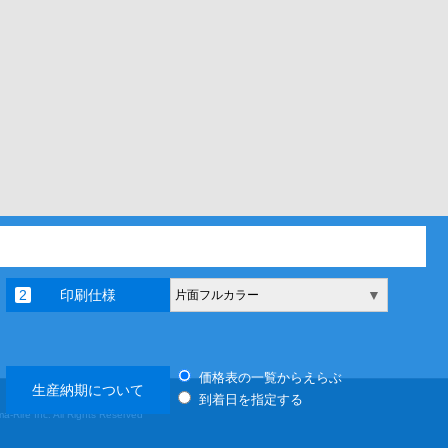
印刷仕様
▼
片面フルカラー
価格表の一覧からえらぶ
生産納期について
到着日を指定する
a-Rire Inc. All Rights Reserved