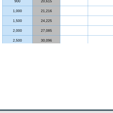
900
20,615
1,000
21,216
1,500
24,225
2,000
27,085
2,500
30,096
3,000
32,954
3,500
35,965
4,000
38,974
4,500
41,984
5,000
44,994
5,500
47,854
6,000
50,864