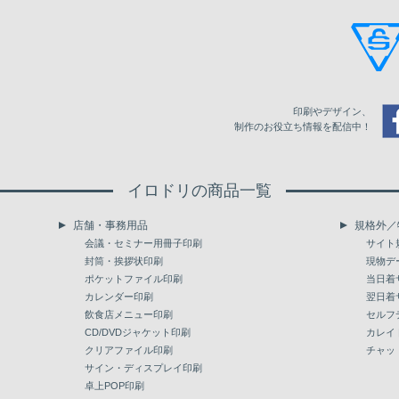
6,500
53,724
7,000
56,582
7,500
59,592
印刷やデザイン、
8,000
62,452
制作のお役立ち情報を配信中！
8,500
65,310
イロドリの商品一覧
9,000
68,170
店舗・事務用品
規格外／
9,500
71,179
会議・セミナー用冊子印刷
サイト
封筒・挨拶状印刷
現物デ
10,000
74,038
ポケットファイル印刷
当日着
カレンダー印刷
翌日着
飲食店メニュー印刷
セルフ
CD/DVDジャケット印刷
カレイ
クリアファイル印刷
チャッ
サイン・ディスプレイ印刷
卓上POP印刷