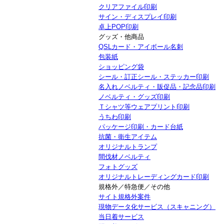
クリアファイル印刷
サイン・ディスプレイ印刷
卓上POP印刷
グッズ・他商品
QSLカード・アイボール名刺
包装紙
ショッピング袋
シール・訂正シール・ステッカー印刷
名入れノベルティ・販促品・記念品印刷
ノベルティ・グッズ印刷
Ｔシャツ等ウェアプリント印刷
うちわ印刷
パッケージ印刷・カード台紙
抗菌・衛生アイテム
オリジナルトランプ
間伐材ノベルティ
フォトグッズ
オリジナルトレーディングカード印刷
規格外／特急便／その他
サイト規格外案件
現物データ化サービス（スキャニング）
当日着サービス