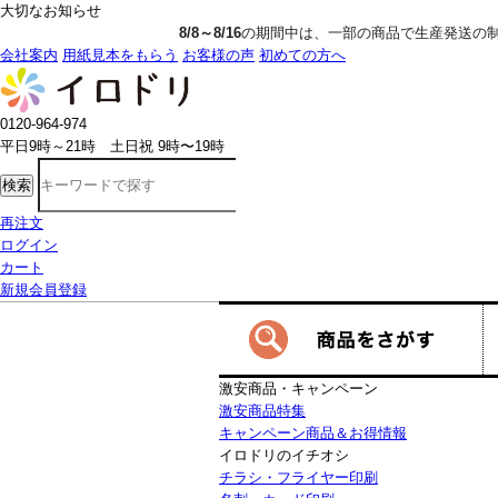
大切なお知らせ
8/8～8/16
の期間中は、一部の商品で生産発送の制限をいただきます。詳しく
会社案内
用紙見本をもらう
お客様の声
初めての方へ
0120-964-974
平日9時～21時 土日祝 9時〜19時
検索
再注文
ログイン
カート
新規会員登録
激安商品・キャンペーン
激安商品特集
キャンペーン商品＆お得情報
イロドリのイチオシ
チラシ・フライヤー印刷