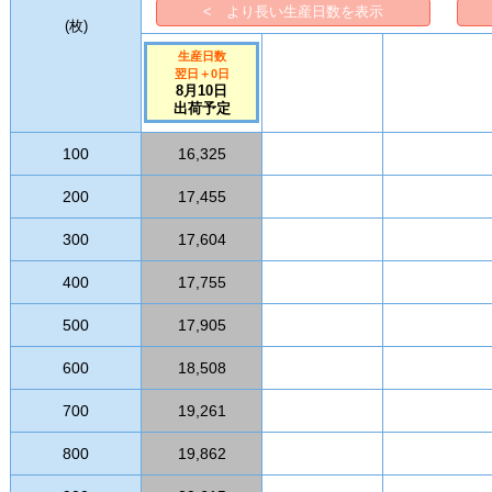
< より長い生産日数を表示
(
枚
)
生産日数
翌日
＋
0
日
8月10日
出荷予定
100
16,325
200
17,455
300
17,604
400
17,755
500
17,905
600
18,508
700
19,261
800
19,862