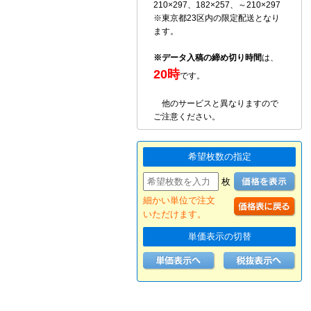
210×297、182×257、～210×297
※東京都23区内の限定配送となり
ます。
※データ入稿の締め切り時間
は、
20時
です。
他のサービスと異なりますので
ご注意ください。
希望枚数の指定
枚
細かい単位で注文
いただけます。
単価表示の切替