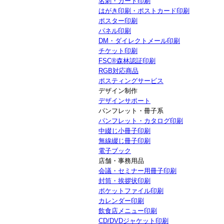
名刺・カード印刷
はがき印刷・ポストカード印刷
ポスター印刷
パネル印刷
DM・ダイレクトメール印刷
チケット印刷
FSC®森林認証印刷
RGB対応商品
ポスティングサービス
デザイン制作
デザインサポート
パンフレット・冊子系
パンフレット・カタログ印刷
中綴じ小冊子印刷
無線綴じ冊子印刷
電子ブック
店舗・事務用品
会議・セミナー用冊子印刷
封筒・挨拶状印刷
ポケットファイル印刷
カレンダー印刷
飲食店メニュー印刷
CD/DVDジャケット印刷