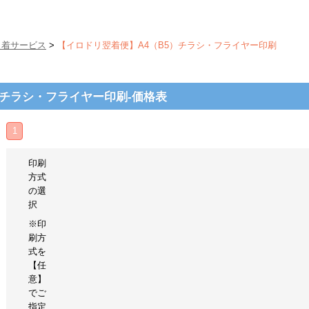
日着サービス
>
【イロドリ翌着便】A4（B5）チラシ・フライヤー印刷
）チラシ・フライヤー印刷-価格表
1
印刷
方式
の選
択
※印
刷方
式を
【任
意】
でご
指定