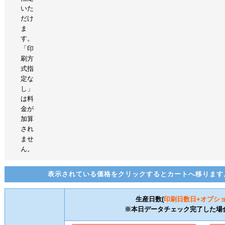
いた
だけ
ま
す。
「印
刷方
式指
定な
し」
は料
金が
加算
され
ませ
ん。
表示されている価格をクリックするとカートへ移ります
生産日数(
印刷日数
日+オプシ
※本日データチェック完了した場