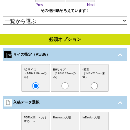
Prev
Next
その他用紙そろえています！
必須オプション
サイズ指定（A5/B6）
A5サイズ
B6サイズ
*変型
（148×210mmの
（128×182mmの
（148×210mm未
み）
み）
満）
入稿データ選択
PDF入稿 ＜おす
Illustrator入稿
InDesign入稿
すめ！＞