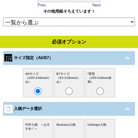
Prev
Next
その他用紙そろえています！
必須オプション
サイズ指定（A6/B7）
A6サイズ
B7サイズ
*変型
（105×148mmの
（91×128mmの
（105×148mm未
み）
み）
満）
入稿データ選択
PDF入稿 ＜おす
Illustrator入稿
InDesign入稿
すめ！＞