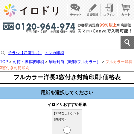
チラシ【710円～】
トレカ印刷
TOP
>
封筒・挨拶状印刷
>
刷込封筒（既製/フルカラー）
>
フルカラー洋長
3窓付き封筒印刷
フルカラー洋長3窓付き封筒印刷-価格表
用紙を選択してください
イロドリおすすめ用紙
【〒枠なし】ケント
（白封筒）