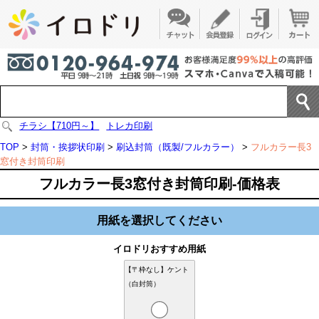
チラシ【710円～】
トレカ印刷
TOP
>
封筒・挨拶状印刷
>
刷込封筒（既製/フルカラー）
>
フルカラー長3
窓付き封筒印刷
フルカラー長3窓付き封筒印刷-価格表
用紙を選択してください
イロドリおすすめ用紙
【〒枠なし】ケント
（白封筒）