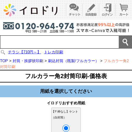
チラシ【710円～】
トレカ印刷
TOP
>
封筒・挨拶状印刷
>
刷込封筒（既製/フルカラー）
>
フルカラー角2
封筒印刷
フルカラー角2封筒印刷-価格表
用紙を選択してください
イロドリおすすめ用紙
【〒枠なし】ケント
（白封筒）